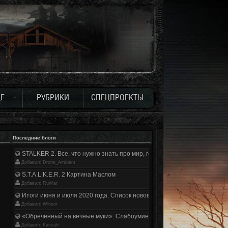
Е
РУБРИКИ
СПЕЦПРОЕКТЫ
Последние блоги
STALKER 2. Все, что нужно знать про мир, геймплей и сюжет | Разбор
Добавил: Drone_Ambient
S.T.A.L.K.E.R. 2 Картина Маслом
Добавил: RuWar
Итоги июня и июля 2020 года. Список нововведений
Добавил: Winsor
«Обречённый на вечные муки». Слабоумие и отвага
Добавил: Kanzaki