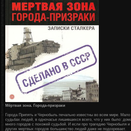
Мёртвая зона. Города-призраки
Города Припять и Чернобыль печально известны во всем мире. Мало
судьбах людей, в одночасье лишившихся всего, что у них было: дома
много городов с похожей судьбой. И если про трагедию Чернобыля и 
других мертвых городов большинство людей даже не подозревает.