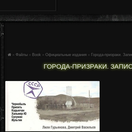
»
Файлы
»
Book
»
Официальные издания
»
Города-призраки. Запи
ГОРОДА-ПРИЗРАКИ. ЗАПИСК