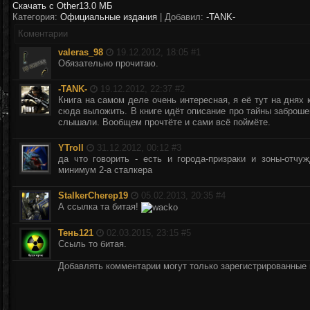
Скачать с Other
13.0 МБ
Категория:
Официальные издания
| Добавил:
-TANK-
Коментарии
valeras_98
19.12.2012, 18:05 #
1
Обязательно прочитаю.
-TANK-
19.12.2012, 22:37 #
2
Книга на самом деле очень интересная, я её тут на днях 
сюда выложить. В книге идёт описание про тайны заброше
слышали. Вообщем прочтёте и сами всё поймёте.
YTroll
31.12.2012, 00:12 #
3
да что говорить - есть и города-призраки и зоны-отч
минимум 2-а сталкера
StalkerCherep19
05.02.2013, 20:35 #
4
А ссылка та битая!
Тень121
02.03.2015, 23:15 #
5
Ссыль то битая.
Добавлять комментарии могут только зарегистрированные