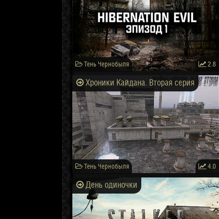
Тень Чернобыля
2.8
Хроники Кайдана. Вторая серия
Тень Чернобыля
4.0
День одиночки