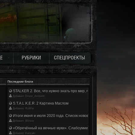
Е
РУБРИКИ
СПЕЦПРОЕКТЫ
Последние блоги
STALKER 2. Все, что нужно знать про мир, геймплей и сюжет | Разбор
Добавил: Drone_Ambient
S.T.A.L.K.E.R. 2 Картина Маслом
Добавил: RuWar
Итоги июня и июля 2020 года. Список нововведений
Добавил: Winsor
«Обречённый на вечные муки». Слабоумие и отвага
Добавил: Kanzaki