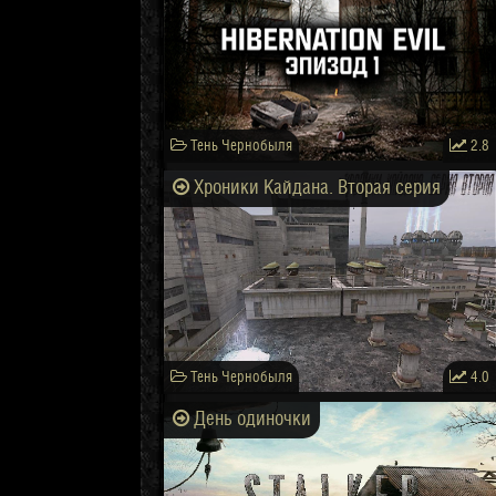
Тень Чернобыля
2.8
Хроники Кайдана. Вторая серия
Тень Чернобыля
4.0
День одиночки