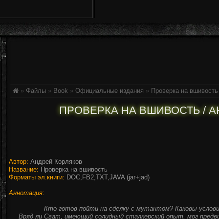
»
Файлы
»
Book
»
Официальные издания
»
Проверка на вшивость
ПРОВЕРКА НА ВШИВОСТЬ / 
Автор:
Андрей Корляков
Название:
Проверка на вшивость
Форматы эл.книги:
DOC,FB2,TXT,JAVA (jar+jad)
Аннотация:
Кто готов пойти на сделку с мутантом? Каковы услов
Вряд ли Сват, имеющий солидный сталкерский опыт, мог предв