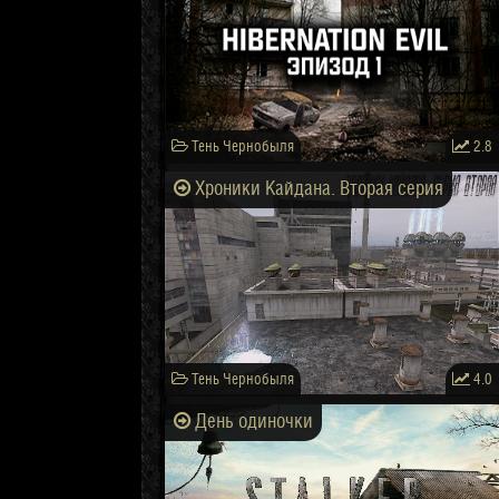
Тень Чернобыля
2.8
Хроники Кайдана. Вторая серия
Тень Чернобыля
4.0
День одиночки