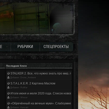
Е
РУБРИКИ
СПЕЦПРОЕКТЫ
Последние блоги
STALKER 2. Все, что нужно знать про мир, геймплей и сюжет | Разбор
Добавил: Drone_Ambient
S.T.A.L.K.E.R. 2 Картина Маслом
Добавил: RuWar
Итоги июня и июля 2020 года. Список нововведений
Добавил: Winsor
«Обречённый на вечные муки». Слабоумие и отвага
Добавил: Kanzaki