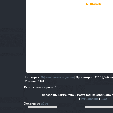
К читателю:
Большинство людей, слыша слово Зона, или сталкер, не
известными образами. Таково свойство человеческого мышл
от уже известных шаблонов, в данном случае навеянных и
прочтенными книгами по игровой вселенной. Куда реже в
о причинах аварии на Чернобыльской АЭС, ранее недоступн
первоисток происхождения в русской фантастике обозначени
повести братьев Стругацких «Пикник 
Ретроспект - это попытка посмотреть на возникающие т
глазами, увидеть морально-этическую сторону пагубност
безответственности и безнаказанности ведущий к гибели 
сложившиеся ранее представления и посмотреть на предло
пытливым умом, где образ Зоны, кажущийся давно знаком
новому. Читателю понадобится открыть не только разум, чувс
героями принимать порой нелегкие решения, и пройти чере
ожесточившись, а оставшись, прежде все
Категория
:
Официальные издания
|
Просмотров
: 2516 |
Добав
Рейтинг
:
0.0
/
0
Всего комментариев
:
0
Добавлять комментарии могут только зарегистри
[
Регистрация
|
Вход
]
Хостинг от
uCoz