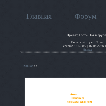
Главная
Форум
Привет, Гость. Ты в групп
Вы на сайте уже . У вас
chrome 131.0.0.0 | 07.08.2026 
Выход
Главная
» »
Автор:
Виктор Моключенк
Название:
Ретроспект: Эхо
Форматы эл.книги:
DOC,FB2,