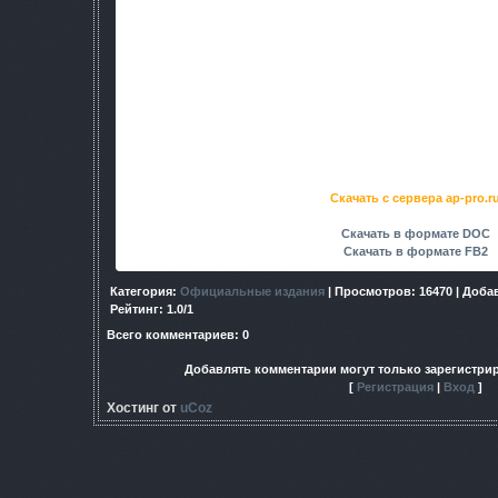
Год - 2008
Форматы - doc,fb2
Майор военной разведки Кальтер намерен отправиться 
подбивает сталкера Мракобеса сопровождать его. Тот н
компаньону, но до цели не так уж далеко, а обещанная им 
отказаться попросту невозможно. Преследуемые по пя
полковника Черепа, чьего брата-вымогателя прикончил Ка
путь. Однако главная опасность поджидает их впереди. В
свирепствуют вырвавшиеся на свободу 3 могучих и кров
Искатель и Буревестник, - уничтожающие всех без разбор
мутантов...
Скачать с сервера ap-pro.r
Скачать в формате DOC
Скачать в формате FB2
Категория
:
Официальные издания
|
Просмотров
: 16470 |
Доба
Рейтинг
:
1.0
/
1
Всего комментариев
:
0
Добавлять комментарии могут только зарегистри
[
Регистрация
|
Вход
]
Хостинг от
uCoz