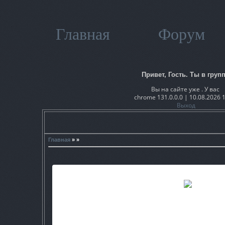
Главная
Форум
Привет, Гость. Ты в групп
Вы на сайте уже . У вас
chrome 131.0.0.0 | 10.08.2026 
Выход
Главная
» »
Название - Свинцовый Зака
Автор -Роман Анатольевич Гл
Серия - S.T.A.L.K.E.R.