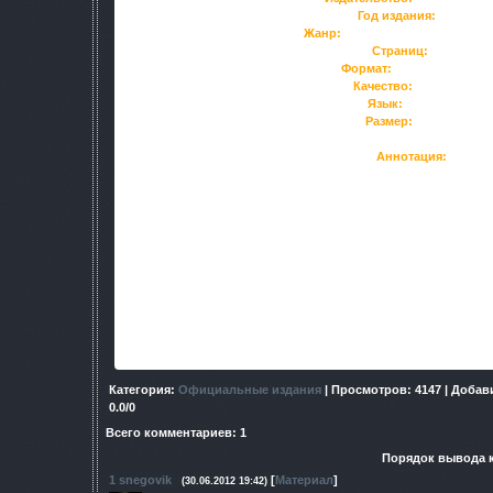
Год издания:
2011
Жанр:
Художественная фантас
Страниц:
160
Формат:
PDF, FB2, DOC
Качество:
Хорошее
Язык:
Русский
Размер:
14,4 Мб
Аннотация:
27 марта 1991 г. неизвестное космическое тело, двигаю
разрушилось при входе в атмосферу Земли. Его обломки,
АССР, породили колоссальный выброс энергии по всей 
потока. Меньше чем за минуту зона поражения расширила
километр, непрерывно увеличиваясь с постоянной скор
Здесь добывают уникальную нефть типа "Икс", во много р
человечеству виды топлива, и находят артефакты, попираю
фауна мутируют в самые причудливые и смертоносные форм
Здесь хаотично появляются и исчезают аномалии, попадание
нелегко уцелеть даже самым тренированным и умелым. И и
Операций РАО "Ареал", попадает бывший боец отряда "
Категория
:
Официальные издания
|
Просмотров
: 4147 |
Добав
0.0
/
0
Всего комментариев
:
1
Порядок вывода 
1
snegovik
[
Материал
]
(30.06.2012 19:42)