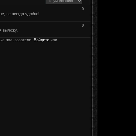
0
е, не всегда удобно!
0
я выложу.
ные пользователи.
Войдите
или