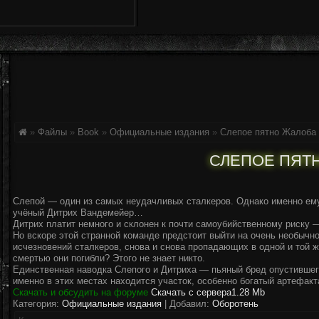
»
Файлы
»
Book
»
Официальные издания
»
Слепое пятно
Жалоба
СЛЕПОЕ ПЯТ
Слепой — один из самых неудачливых сталкеров. Однако именно ему
учёный Дитрих Вандемейер…
Дитрих платит немного и склонен к почти самоубийственному риску — 
Но вскоре этой странной команде предстоит выйти на очень необыч
исчезновений сталкеров, снова и снова пропадающих в одной и той ж
смертью они погибли? Этого не знает никто.
Единственная наводка Слепого и Дитриха — пьяный бред опустившего
именно в этих местах находится участок, особенно богатый артефа
Скачать и обсудить на форуме
Скачать с сервера
1.28 Mb
Категория:
Официальные издания
| Добавил:
Оборотень