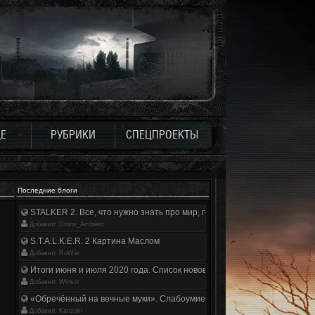
Е
РУБРИКИ
СПЕЦПРОЕКТЫ
Последние блоги
STALKER 2. Все, что нужно знать про мир, геймплей и сюжет | Разбор
Добавил: Drone_Ambient
S.T.A.L.K.E.R. 2 Картина Маслом
Добавил: RuWar
Итоги июня и июля 2020 года. Список нововведений
Добавил: Winsor
«Обречённый на вечные муки». Слабоумие и отвага
Добавил: Kanzaki