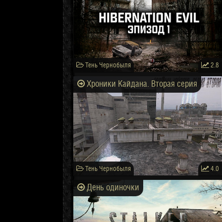
Тень Чернобыля
2.8
Хроники Кайдана. Вторая серия
Тень Чернобыля
4.0
День одиночки