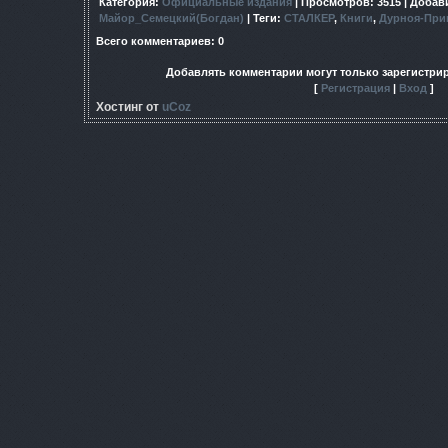
Категория
:
Официальные издания
|
Просмотров
: 3515 |
Добав
Майор_Семецкий(Богдан)
|
Теги
:
СТАЛКЕР
,
Книги
,
Дурноя-При
Всего комментариев
:
0
Добавлять комментарии могут только зарегистри
[
Регистрация
|
Вход
]
Хостинг от
uCoz