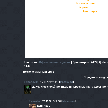
Издательство:
Litres
Формат:
FB2 RTF
Аннотация:
Главный герой – Алексей Стрельцов по прозвищу Лекс, уч
наукой эксперимента. Он форс – образцово «среднестатист
обученный выходить далеко за пределы привычных челове
тайне готовится экспедиция, участником которой стано
волнующий человечество: почему мы до сих пор так и не
Ученые, наконец, нашли ответ на этот вопрос – и ответ этот,
узнать – что именно погубило могучих предшественников зе
долгая подготовка – часть тщательно готовившегося экспери
отправиться в глубины «черной дыры», в «точку сингулярнос
момент гибели таинственной циви
Категория
:
Официальные издания
|
Просмотров
: 2463 |
Добав
0.0
/
0
Всего комментариев
:
2
Порядок вывода 
1
snegovik
[
Материал
]
(15.10.2012 11:51)
Да уж, любителей почитать интересные книги здесь поч
2
voyaka
[
Материал
]
(29.12.2012 23:24)
Единицы.