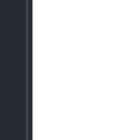
или пистолет, если есть,
если кончаются патроны, может достать дру
Перезарядка оружия
НПС перезаряжают оружие после боя, 
Стрельба с подствольных грана
Если НПС стал счастливым обладателем винт
будет его использовать, но только если это безопасно дл
стараться не задеть.
Удар в лицо
НПС дубасит прикладом всех врагов, которым не пов
Напяливание аддонов
НПС могут прикреплять к своему оружию аддоны: оптически
Перевязка
Если НПС получит в бою ранение, то, оказавшись в укрытии, 
по назначению.
По своим не стрелять
Если на линии огня оказался друг, НПС прекращает
Эффект оптики
Если на оружии установлен оптический прицел, дальность 
увеличивается в зависимости от кратн