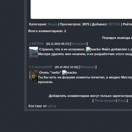
Категория
:
Моды
|
Просмотров
: 3875 |
Добавил
:
RETRIX
|
Рейт
Всего комментариев
:
2
Порядок вывода 
2
RETRIX
[
Материал
]
(03.11.2012 00:17)
Странно, что я не исправил.
Файл добавлял с д
Мисери удалять мне незачем, я не разработчик этого мод
1
Сталкер2000
[
Материал
]
(29.10.2012 15:16)
Опять "либо"
Ты бы хоть на форуме коменты почитал, а заодно Мистер
просили.
Добавлять комментарии могут только зарегистри
[
Регистрация
|
Вход
]
Хостинг от
uCoz