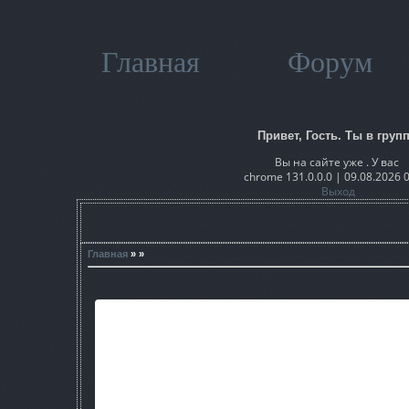
Главная
Форум
Привет, Гость. Ты в групп
Вы на сайте уже . У вас
chrome 131.0.0.0 | 09.08.2026 
Выход
Главная
» »
Предисловие:
Чистое либо - моя любимая часть игры, но графика в моде вы
Сталкере.
И поэтому атмосфера Сталкера была почти полностью убит
моду, а также
собствеными нароботаками, я смог создать отличную атмосфе