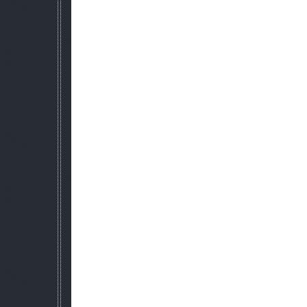
вернул дух Сталкера! Также я не стал пихать кучу оружия, 
оружия :)!
А также парочка фишек для чудесного прохо
Список изменений
(вкрацие):
Атмосфера:
Востоновлена атмосфера Сталкера! Теперь ЧН э
Везде высушеные земли и охваченые ради
Оружие:
Ретекстур всего арсенала Ч
Парочка фишек:
1) Метки для хабара!
2) Новый звук получение зада
3) Прозрачный интерфейс
4) Изменение иконок ГГ и дру
Ум НПС:
Большую часть времени, я убил на поумнение Н
Использование аптечек и бин
НПС в состоянии скушать аптечку, если у него мало здоров
Менеджер оружия
Скрипт, управляет выбором оруж
Непись способен определить лучше
в зависимости от противника, расстояния до него, количес
более подходящее оружие
Например, издалека будет стрелять со снайперской винтовк