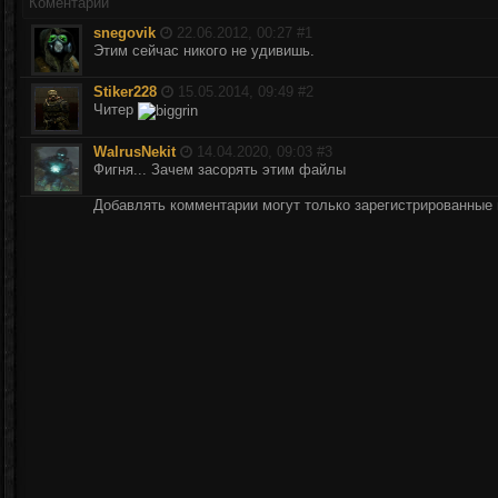
Коментарии
snegovik
22.06.2012, 00:27 #
1
Этим сейчас никого не удивишь.
Stiker228
15.05.2014, 09:49 #
2
Читер
WalrusNekit
14.04.2020, 09:03 #
3
Фигня... Зачем засорять этим файлы
Добавлять комментарии могут только зарегистрированные