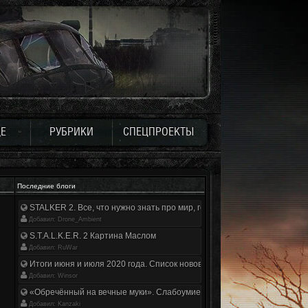
Е
РУБРИКИ
СПЕЦПРОЕКТЫ
Последние блоги
STALKER 2. Все, что нужно знать про мир, геймплей и сюжет | Разбор
Добавил: Drone_Ambient
S.T.A.L.K.E.R. 2 Картина Маслом
Добавил: RuWar
Итоги июня и июля 2020 года. Список нововведений
Добавил: Winsor
«Обречённый на вечные муки». Слабоумие и отвага
Добавил: Kanzaki