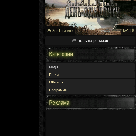
Зов Припяти
1.6
Больше релизов
Категории
Моды
Патчи
МР-карты
Программы
Реклама