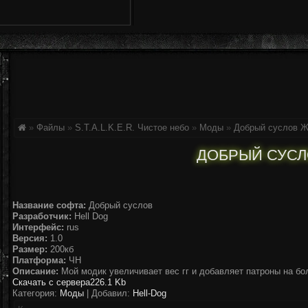
»
Файлы
»
S.T.A.L.K.E.R. Чистое небо
»
Моды
»
Добрый суслов
Ж
ДОБРЫЙ СУС
Название софта:
Добрый суслов
Разработчик:
Hell Dog
Интерфейс:
rus
Версия:
1.0
Размер:
200кб
Платформа:
ЧН
Описание:
Мой модик увеличивает вес гг и добавляет патроны на бол
Скачать с сервера
226.1 Kb
Категория:
Моды
| Добавил:
Hell-Dog