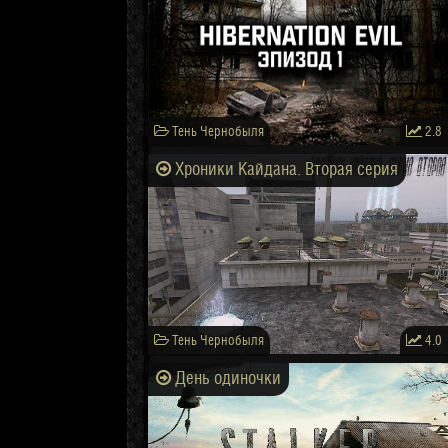
Тень Чернобыля
2.8
Хроники Кайдана. Вторая серия
Тень Чернобыля
4.0
День одиночки