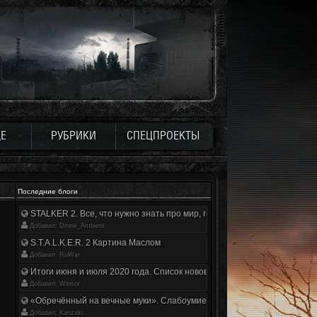
Е
РУБРИКИ
СПЕЦПРОЕКТЫ
Последние блоги
STALKER 2. Все, что нужно знать про мир, геймплей и сюжет | Разбор
Добавил: Drone_Ambient
S.T.A.L.K.E.R. 2 Картина Маслом
Добавил: RuWar
Итоги июня и июля 2020 года. Список нововведений
Добавил: Winsor
«Обречённый на вечные муки». Слабоумие и отвага
Добавил: Kanzaki