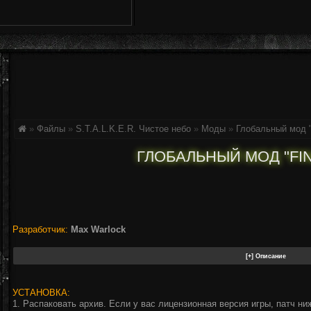
»
Файлы
»
S.T.A.L.K.E.R. Чистое небо
»
Моды
»
Глобальный мод "F
ГЛОБАЛЬНЫЙ МОД "FINAL
Разработчик:
Max Warlock
УСТАНОВКА:
1. Распаковать архив. Если у вас лицензионная версия игры, патч ниж