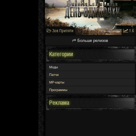
Зов Припяти
1.6
Больше релизов
Категории
Моды
Патчи
МР-карты
Программы
Реклама