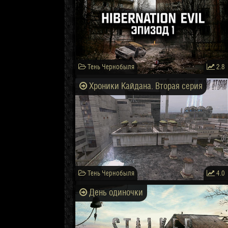
Тень Чернобыля
2.8
Хроники Кайдана. Вторая серия
Тень Чернобыля
4.0
День одиночки