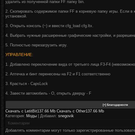
удалить из полученной папки FF папку bin.
2. Скопировать содержимое папки FF в корневую папку игры. Если в 
установкой.
3. Открыть консоль (~) и ввести cfg_load cfg.ltx.
4. Выбрать нужные расширенные графические настройки, и разрешен
5. Полностью перезагрузить игру.
УПРАВЛЕНИЕ:
1. Добавлено переключение вида от третьего лица F3-F4 (невозможно 
2. Аптечка и бинт перенесены на F2 и F1 соответственно
3. Красться - CapsLock
4. Завести автомобиль - O, открыть дверцу - F
Скачать с LetitBit
137.66 Mb
Скачать с Other
137.66 Mb
Категория:
Моды
| Добавил:
snegovik
Коментарии
Добавлять комментарии могут только зарегистрированные пользоват