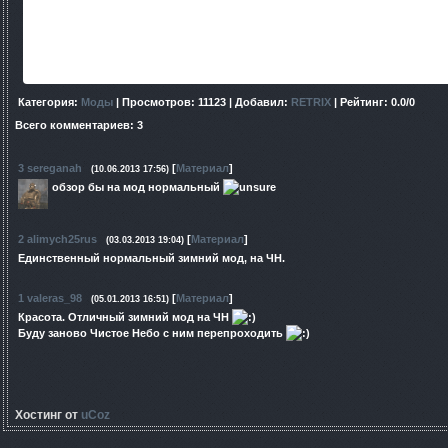
Категория
:
Моды
|
Просмотров
: 11123 |
Добавил
:
RETRIX
|
Рейтинг
:
0.0
/
0
Всего комментариев
:
3
3
sereganah
[
Материал
]
(10.06.2013 17:56)
обзор бы на мод нормальный
2
alimych25rus
[
Материал
]
(03.03.2013 19:04)
Единственный нормальный зимний мод, на ЧН.
1
valeras_98
[
Материал
]
(05.01.2013 16:51)
Красота. Отличный зимний мод на ЧН
Буду заново Чистое Небо с ним перепроходить
Хостинг от
uCoz