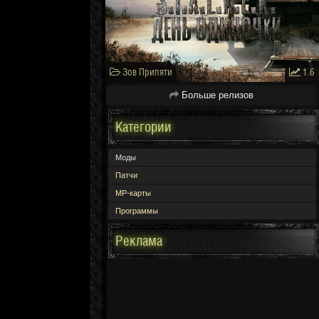
Зов Припяти
1.6
Больше релизов
Категории
Моды
Патчи
МР-карты
Программы
Реклама