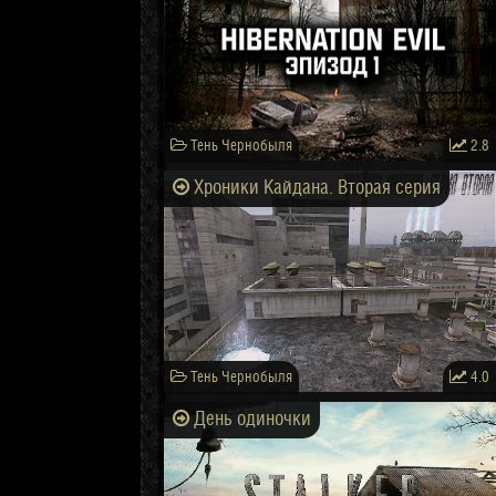
Тень Чернобыля
2.8
Хроники Кайдана. Вторая серия
Тень Чернобыля
4.0
День одиночки