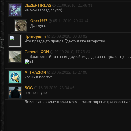
DEZERTIR1W2
21.09.2010, 21:49 #
1
на мой взгляд глупо(
Oper1997
05.11.2010, 20:33 #
4
Да глупо
Пригоршня
25.09.2010, 09:30 #
2
Что правда,то правда.Где-то даже читерство.
General_XON
29.10.2010, 17:23 #
3
ГГ бесмертный, я качал другой мод, да он не дох от пуль и
ATTRAZION
20.06.2012, 16:27 #
5
хрень и все тут
SOG
18.06.2020, 23:04 #
6
нет не глупо
Добавлять комментарии могут только зарегистрированные