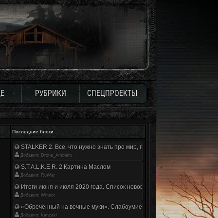
Е
РУБРИКИ
СПЕЦПРОЕКТЫ
Последние блоги
STALKER 2. Все, что нужно знать про мир, геймплей и сюжет | Разбор
Добавил: Drone_Ambient
S.T.A.L.K.E.R. 2 Картина Маслом
Добавил: RuWar
Итоги июня и июля 2020 года. Список нововведений
Добавил: Winsor
«Обречённый на вечные муки». Слабоумие и отвага
Добавил: Kanzaki