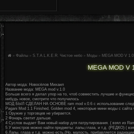
»
Файлы
»
S.T.A.L.K.E.R. Чистое небо
»
Моды
»
MEGA MOD V 1.0
MEGA MOD V 1
Автор мода: Новосёлов Михаил
Название мода: MEGA mod v.1.0
Больше всего я делал упор на то, чтоб совместить лучшие и функци
нибудь новое, смотрите что получилось
МОД БЫЛ СДЕЛАН НА ОСНОВЕ ram mod v.0.6 с использование сле
Pagani Mod 1.1 Finished, Golden mod 4, некоторые мини моды с сайта 
1 Оружие у торговцев не убирается.
2 Фонарь светит дальше.
4 Суслов выдает Вам новый набор для патрулирования. ( взял из Ram
5 У монстров можно найти предметы: лапы,глаза, и т.д. (РЕДКО) ( взя
6 Лапы, глаза и т.д. можно есть.(Но, малость, прибавляется радиации