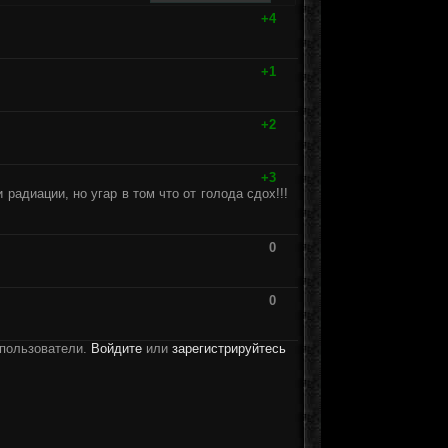
+4
+1
+2
+3
 радиации, но угар в том что от голода сдох!!!
0
0
 пользователи.
Войдите
или
зарегистрируйтесь