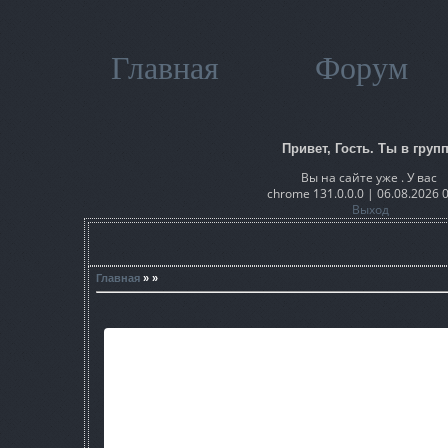
Главная
Форум
Привет, Гость. Ты в групп
Вы на сайте уже . У вас
chrome 131.0.0.0 | 06.08.2026 
Выход
Главная
» »
В кратце мод позволяет: 1) Управлять денежным капита
Времени (На скорость игры не влияет) 3) Управлять Погод
Выброса) 4) Перемещатся по любым локациям на любые точки
НПС и некоторых сужетных Персонажей 6) Монстров 7) Амму
флехи и некоторые квестовые) 10) Артефакты 11) Брон
взрывоопасные бочки 14) Вступать в любую группировку. 1