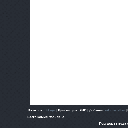
героя. 2) Позволяет ускорять и уменьшать скорость смены 
выставить любую погоду которая есть в игре. Также если в
постоянной (а иначе она сменится через игровой час на о
дин. погоду 4) Возможност телепортироватся на любую лока
(а их немало) ВНИМАНИЕ, ЭТО БАГ: При попытке телепорт
Level Changer (штука, которая предлогает телепортироватся
карты. Поэтому телепортируйтесь от туда в укромном мест
происходит. Надо просто занаво телепортироваться. 5- 13) 
предметы\НПС. Включаея некоторые сужетные (диалоги) Та
расстояние на котором появится объект. Если оно не буде
появится либо перед ГГ (в случае НПС и машин) или в инвент
НПС и Вещи появяться перед ГГ на указанном расстоянии. Ч
добавил в таблицу и вырезаных монстров, но при попытке их
так как в оригинале их нет. Для того чтобы поставить их на к
либо модом, где эти монстры восстановлены. (например An
нему адаптировать. 14) Можно вступить в любую группи
Концовку и один из вариантов логотипа GSC 16) Слуш
телепортироватся по координатам в пределах локаци
телепортироватся на 5м. вперёд. Есть возможность сохраня
специальный текстовый фаил в папке gamedata (teleports
уадлять и редактировать, вносить новые. (Только сохран
игра вылетит!)
Категория
:
Моды
|
Просмотров
: 9584 |
Добавил
:
nikito-stalker
|
Всего комментариев
:
2
Порядок вывода 