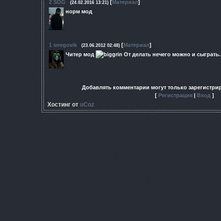
2
SOG
[
Материал
]
(24.02.2016 13:21)
норм мод
1
snegovik
[
Материал
]
(23.06.2012 02:48)
Читер мод
От делать нечего можно и сыграть.
Добавлять комментарии могут только зарегистри
[
Регистрация
|
Вход
]
Хостинг от
uCoz