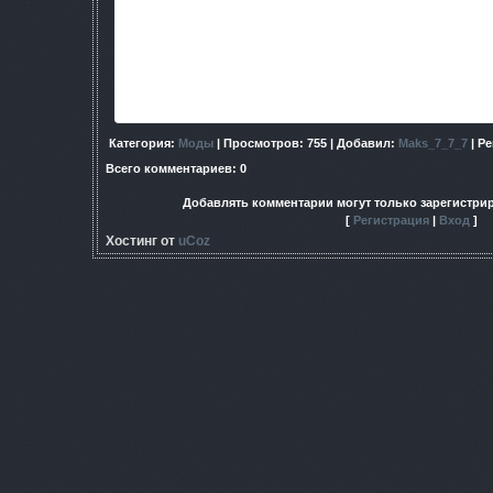
New faces for stalkers (теперь в зоне не
GSC Weapon Reamake (оружейный пак с право 
А также изменён прицел когда ГГ держит бинокль, болт или
точка).
Сборка скромненькая и по-моему неплохая, не забывайте с
Категория
:
Моды
|
Просмотров
: 755 |
Добавил
:
Maks_7_7_7
|
Ре
Всего комментариев
:
0
Добавлять комментарии могут только зарегистри
[
Регистрация
|
Вход
]
Хостинг от
uCoz