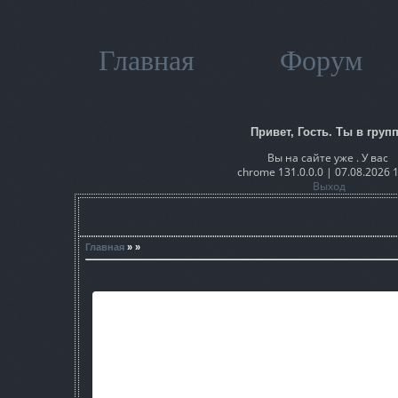
Главная
Форум
Привет, Гость. Ты в групп
Вы на сайте уже . У вас
chrome 131.0.0.0 | 07.08.2026 
Выход
Главная
» »
Всем доброго времени суток! Это моя первая сборка над 
подбирал, переустанавливал, fix'ил моды которы
Моды которые входят в мою сб
Повелитель Зоны 5.0 (спавн 
Faction commander (freeplay'ная война
CS Reality (реалистичный урон для оружия +