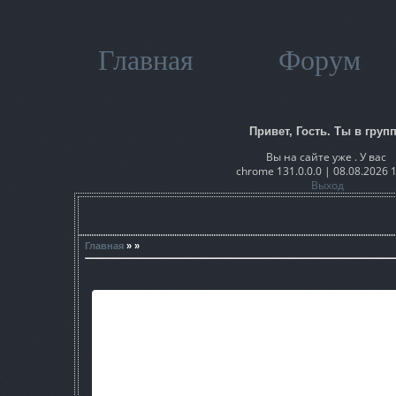
Главная
Форум
Привет, Гость. Ты в групп
Вы на сайте уже . У вас
chrome 131.0.0.0 | 08.08.2026 
Выход
Главная
» »
Что же все-таки такое Deathr
Для тех, кто знает английский понятно, что "death" - 
Эта карта действительно основан на этом, тут нужно хоро
Deathrun map - карта, на которой игроки делятся на две к
полосу препятствий, на которой расположены различные 