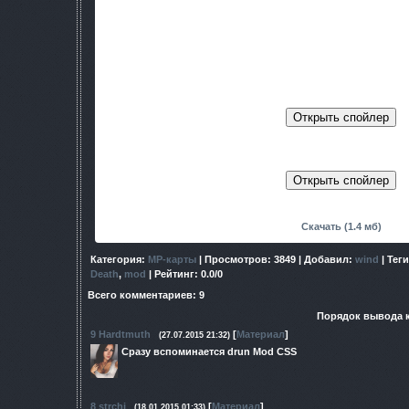
конца, тот овладеет оружием и сможет уничтожи
Карта работает в режиме TDM на платформах Ч
P.S Эта карта, а не мод.
Настройка сервера (необязате
Скрины:
Скачать (1.4 мб)
Категория
:
МР-карты
|
Просмотров
: 3849 |
Добавил
:
wind
|
Теги
Death
,
mod
|
Рейтинг
:
0.0
/
0
Всего комментариев
:
9
Порядок вывода 
9
Hardtmuth
[
Материал
]
(27.07.2015 21:32)
Сразу вспоминается drun Mod CSS
8
strchi
[
Материал
]
(18.01.2015 01:33)