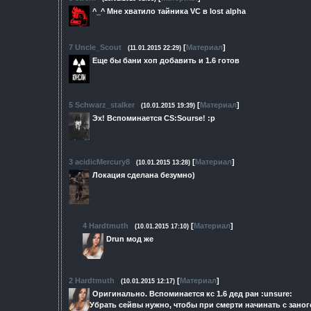
^_^ Мне хватило тайника VC в lost alpha
7
Uncle_Scout
[
Материал
]
(11.01.2015 22:29)
Еще бы бани хоп добавить и 1.6 готов
5
Schwarz_stalker
[
Материал
]
(10.01.2015 19:39)
Эх! Вспоминается CS:Sourse! :p
3
acidicMercury8
[
Материал
]
(10.01.2015 13:28)
Локация сделана безумно)
4
Hardtmuth
[
Материал
]
(10.01.2015 17:10)
Drun мод же
2
Hardtmuth
[
Материал
]
(10.01.2015 12:17)
Оригинально. Вспоминается кс 1.6 дед ран :unsure:
Убрать сейвы нужно, чтобы при смерти начинать с заног