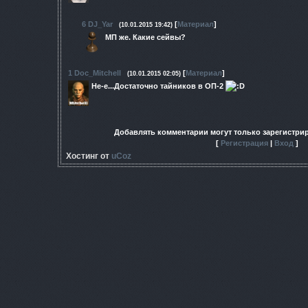
6
DJ_Yar
[
Материал
]
(10.01.2015 19:42)
МП же. Какие сейвы?
1
Doc_Mitchell
[
Материал
]
(10.01.2015 02:05)
Не-е...Достаточно тайников в ОП-2
Добавлять комментарии могут только зарегистри
[
Регистрация
|
Вход
]
Хостинг от
uCoz