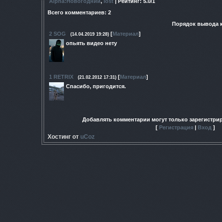
Alpha:Новогодний
,
lost
|
Рейтинг
:
5.0
/
1
Всего комментариев
:
2
Порядок вывода 
2
SOG
[
Материал
]
(14.04.2019 19:28)
опьять видео нету
1
RETRIX
[
Материал
]
(21.02.2012 17:31)
Спасибо, пригодится.
Добавлять комментарии могут только зарегистри
[
Регистрация
|
Вход
]
Хостинг от
uCoz