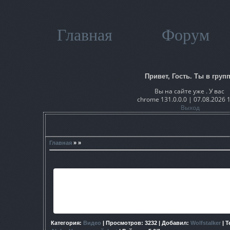
Главная
Форум
Привет, Гость. Ты в групп
Вы на сайте уже . У вас
chrome 131.0.0.0 | 07.08.2026 
Выход
Главная
» »
Dez0Wave Team представляет всеобщему вниманию новый тре
раз это не просто нарезка кадров, или очередной выпуск Al
который координально отличается от всех ранее выпущ
Категория
:
Видео
|
Просмотров
: 3232 |
Добавил
:
Wolfstalker
|
Т