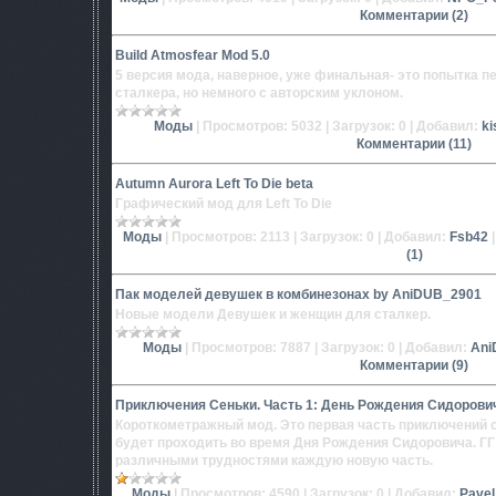
Комментарии (2)
Build Atmosfear Mod 5.0
5 версия мода, наверное, уже финальная- это попытка 
сталкера, но немного с авторским уклоном.
Моды
|
Просмотров:
5032
|
Загрузок:
0
|
Добавил:
ki
Комментарии (11)
Autumn Aurora Left To Die beta
Графический мод для Left To Die
Моды
|
Просмотров:
2113
|
Загрузок:
0
|
Добавил:
Fsb42
(1)
Пак моделей девушек в комбинезонах by AniDUB_2901
Новые модели Девушек и женщин для сталкер.
Моды
|
Просмотров:
7887
|
Загрузок:
0
|
Добавил:
Ani
Комментарии (9)
Приключения Сеньки. Часть 1: День Рождения Сидорови
Короткометражный мод. Это первая часть приключений с
будет проходить во время Дня Рождения Сидоровича. ГГ
различными трудностями каждую новую часть.
Моды
|
Просмотров:
4590
|
Загрузок:
0
|
Добавил:
Pave