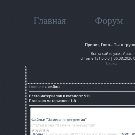
Главная
Форум
Привет, Гость. Ты в групп
Вы на сайте уже . У вас
chrome 131.0.0.0 | 06.08.2026 
Выход
Главная
»
Файлы
Всего материалов в каталоге
:
511
Показано материалов
:
1-8
Файлы: "Замена перекрестия"
Статья мода "Замена перекрестия"
Моды
|
Просмотров:
4019
|
Загрузок:
0
|
Добавил:
NPC_P