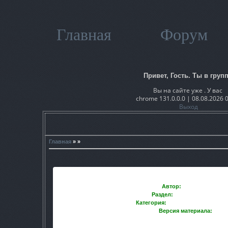
Главная
Форум
Привет, Гость. Ты в групп
Вы на сайте уже . У вас
chrome 131.0.0.0 | 08.08.2026 
Выход
Главная
» »
Автор:
CrommCruac
Раздел:
Графические мод
Категория:
Моды Сталкер Зов П
Версия материала:
3.0
Absolute Nature 3