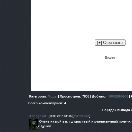
Автор: Cromm Cruac
- новые модели деревьев
- больше деревьев и кустарн
- более плотная и разнообразная
- улучшенные текстуры
- возможность игры на слабых 
Видео
ПС:
остаётся только дождаться, когда Кромм исп
Цитата(Cromm Cruac)
Just be aware that there is a known bug already: when picking u
will happen. I'm working on fixing
В двух словах: "аномальный руль" с баржи не реком
Категория
:
Моды
|
Просмотров
: 7805 |
Добавил
:
900SERG900
|
Всего комментариев
:
4
Порядок вывода 
4
snegovik
[
Материал
]
(18.06.2012 13:00)
Очень на мой взгляд красивый и реалистичный получил
с душой.