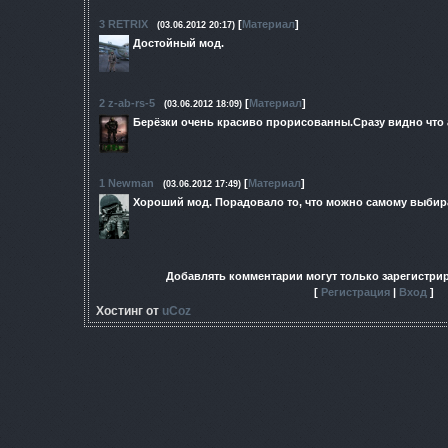
3
RETRIX
[
Материал
]
(03.06.2012 20:17)
Достойный мод.
2
z-ab-rs-5
[
Материал
]
(03.06.2012 18:09)
Берёзки очень красиво прорисованны.Сразу видно что 
1
Newman
[
Материал
]
(03.06.2012 17:49)
Хороший мод. Порадовало то, что можно самому выбир
Добавлять комментарии могут только зарегистри
[
Регистрация
|
Вход
]
Хостинг от
uCoz