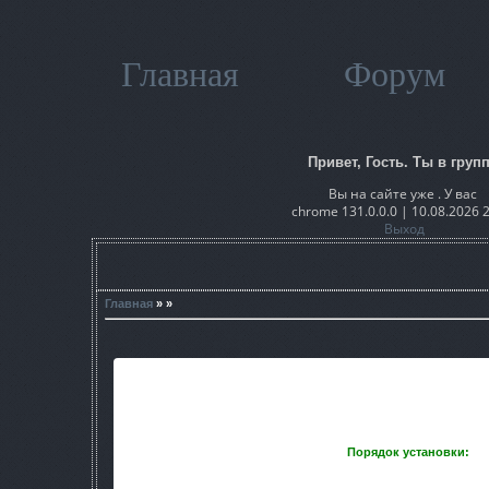
Главная
Форум
Привет, Гость. Ты в групп
Вы на сайте уже . У вас
chrome 131.0.0.0 | 10.08.2026 
Выход
Главная
» »
Держите адаптацию Atmosfear 3 для мода Смерти вопреки
Atmosfear, так что отдельно ставить его не нужно. Пойд
Порядок установки:
1)Смерти вопреки (Глава первая. В цент
2)Собственно адаптация.