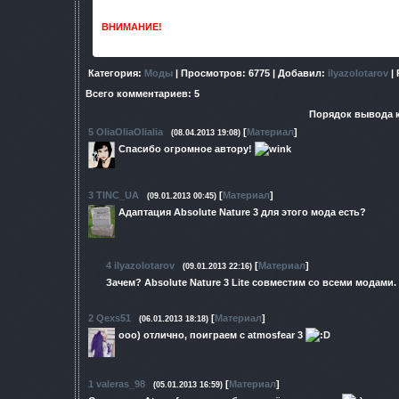
ВНИМАНИЕ!
При установке снимите галочку с пункта NanoHu
как он все равно не гармонирует с некоторыми елемента
Категория
:
Моды
|
Просмотров
: 6775 |
Добавил
:
ilyazolotarov
|
Всего комментариев
:
5
Порядок вывода 
5
OliaOliaOlialia
[
Материал
]
(08.04.2013 19:08)
Спасибо огромное автору!
3
TINC_UA
[
Материал
]
(09.01.2013 00:45)
Адаптация Absolute Nature 3 для этого мода есть?
4
ilyazolotarov
[
Материал
]
(09.01.2013 22:16)
Зачем? Absolute Nature 3 Lite совместим со всеми модами.
2
Qexs51
[
Материал
]
(06.01.2013 18:18)
ооо) отлично, поиграем с atmosfear 3
1
valeras_98
[
Материал
]
(05.01.2013 16:59)