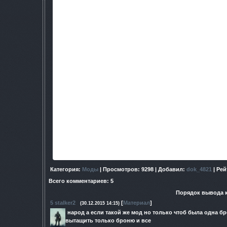
1. Изменена периодичность выбросов (раз 
2. Механики не чинят сильно испорч
3. Еда не лечит и не насыщает по
4. Водка дает временную защиту от пси
5. Чрезмерное употребление энергетика влия
6. Добавлено небольшое покачивание оружия в
7. После ухода военных из Припяти, Дядька Яр больше
8. Полупрозрачный инвентар
9. Исправлены ошибки в текстах
10. Галогеновый фонарь.
11. Перебалансировано оружие, демейдж брони,
12. Откорректировано выпадение лута с ме
13. После ухода военных из Припяти, Дядька Яр больше
14. Отметки разного размера на детекторе "С
15. Отметка объекта отмечается на карте, только посл
* - работает только при динамическо
Cсылка на обзор http://ap-pro.net.ru/publ/video/videoo
Категория
:
Моды
|
Просмотров
: 9298 |
Добавил
:
dok_4821
|
Рей
Всего комментариев
:
5
Порядок вывода 
5
stalker2
[
Материал
]
(30.12.2015 14:15)
народ а если такой же мод но только чтоб была одна бр
вытащить только броню и все