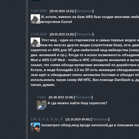
3
UX-3000
[
Материал
]
(29.05.2015 13:21)
И, кстати, именно на базе ARS был создан многими лю
авторством Gorrof
2
UX-3000
[
Материал
]
(29.05.2015 13:20)
Этот мод - один из старожилов и самых первых модов н
база во многих других модах (скриптовая база), есть да
скриптов от ARS для ЗП для любителей мод-мейкерства (сим
дин. аномалий и пр.). Когда-то я искал возможность объедин
Mod и ARS CoP Mod - чтобы и НПС обходили аномалии и мутан
сказал, что схема обхода мутантами аномалий не доработана и
Кстати, в моде Клондайк 2.0 на ЗП есть анимация обкидывания
экзе идёт и обкидывает пятно аномалии болтами и обходит её -
использовать такую схему ИИ НПС. Без помощи DanStash-а, 
писал, думаю.
4
lom
[
Материал
]
(01.08.2015 10:49)
А где можно найти базу скриптов?
1
М_Е_Ч_Е_Н_Ы_Й
[
Материал
]
(12.10.2010 09:40)
посмотрел обзор,мод вроде неплохой,да и описание н