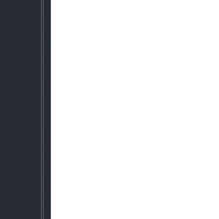
* Все добавленные броники можно 
20. Неписи снимают броню и шлемы с трупов
* При переодевании непися ему в инвентарь спавнится бр
прежде, износ этого броника - также в зависимости от степен
него стреляли, то и броник будет заспавнен соо
* Если непись переоделся в проапгрейженый броник, то 
смерти непися будет заспавнен именно такой п
* Если у костюма имеется "съёмный" шлем, то при переодев
у них нужного шлема, то есть без нужного шлема он не пе
появится.
* Кроме того, неписи надевают про
21. Новые характеристики всего 
* убойность всего оружия одинакова (hi
* убойность определяется через бо
* оружию прописаны реальная скорострельность, начальна
дальность на которую данный ствол с данной скорос
* преимущество оружия определяется не его убойностью, а 
или иные дополнения, его скорострельность, е
* убойность боеприпасов рассчитана через Thornil
* боеприпасы различаются по эффективности не только п
способности.
22. Новые звуки для всего ору
23. Новые текстуры всего ору
24. Введены световые грана
25. Бьющиеся лампочки. *
Основные изменения: