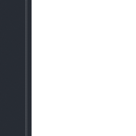
действием.
* Добавлена новая точка сна в бункере ученных в
* Добавлена новая точка сна на старой барже. Предварител
7. Динамический личный ящик на С
* Теперь ящик нужно арендовать у
* При отсутствии ящика награды за достижения пе
* Чем дольше вы будете идти к Бороде за наградой, тем 
8. Динамические новости:
* Новости о смерти сталкеро
* Новости о монстрах. Если какой-либо сталкер увидел монс
9. Выброс с некоторой вероятностью з
10. Добавлены переходы между локациями. Открываютс
11. Добавлен эффект от критическог
12. Добавлен перепаковщик пат
13. Добавлены новые предме
* 2 сухпайка, пиво.
* "Записная Книжка". Аналог Журнала и Эн
14. Добавлены новые кровавые отметины, кр
15. Возможность снятия денег с 
16. Возможность снятия брони и шлем
* Костюм спавнится в каждом трупе (кроме зомби) и вс
* Степень изношенности костюма на трупе зависит от колич
полученных неписем при жиз
* После снятия костюма, стоит вам на несколько секунд от
исподнее.
17. Возможность использовать гитару, га
18. Возможность закладывать та
19. В игру добавлены все недостающие бро