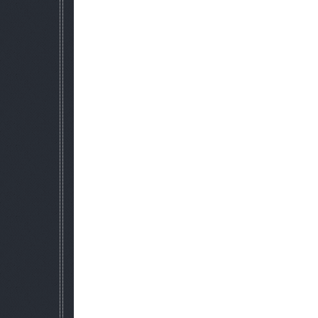
* Потрошитель монстров.
* Знаток местности.
2. В игру введены части монстров 
* Добавлены вырезанные разработчиками 
* Разработана система снятия трофеев (частей) с 
* НПЦ также снимают трофеи с убиты
* За инструкциями идите к охот
3. Динамическая торговля:
* Торговцы:
o Сыч покупает почти все, но очень дешево. Продает все, ч
o Гаваец покупает почти все, но очень дешево. Продает в
«Долг» и «Свобода».
o Герман продает медикаменты и прочее. Покупает до
* Все НПЦ торгуют в зависимости от групп
4. Разработан эмулятор жаж
* Каждый продукт питания влияет н
* Введено 2 многоразовых термоса. Пополнят
5. Динамические аномалии
* Добавлено около 1000 штук на все
* НПЦ обходят аномалии, аномалии реаг
* Аномалии меняют свое местоположение в
6. Динамические артефакты
* Расширен модуль сна:
* Возможность спать в спальн
* Теперь ГГ устает и хочет спа
* Добавлены сны. Всего добавлено
* Добавлена вероятность быть ограбленны
* Энергетик действует как "антисонное" препарат, апте