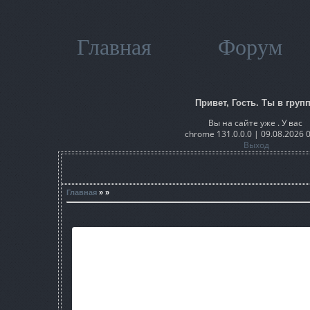
Главная
Форум
Привет, Гость. Ты в групп
Вы на сайте уже . У вас
chrome 131.0.0.0 | 09.08.2026 
Выход
Главная
» »
Авторы: ARS Team
Модификация предназначена для версии игры с уст
Основные нововведения:
1. Новые достижения:
* Снайпер;
* Лекарь Зоны;