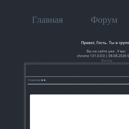
Главная
Форум
Привет, Гость. Ты в групп
Вы на сайте уже . У вас
chrome 131.0.0.0 | 08.08.2026 
Выход
Главная
» »
Автор E.Nigma42
(Ссылка)http://www.moddb.com/mods/arsenal-overhaul/d
(Скриншот)http://www.moddb.com/mods/arsenal-o