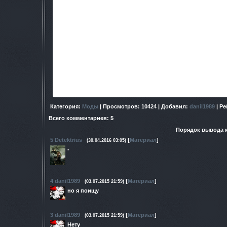
(Скриншот)http://www.moddb.com/mods/arsenal-overhau
Остальные Скриншоты на са
(Установка)
gamedata Поместить в S.T.A.L.K.E.R Call of Pripiyat убедитес
ни каких модификаций. Там есть Atmosfear 3 и Absolute nat
аддон архивируйте, там есть папка gamedata помещайте в 
установили Arsenal Overhaul 2.5 то переме
Удачи Сталкер!!.
Категория
:
Моды
|
Просмотров
: 10424 |
Добавил
:
danil1989
|
Ре
Всего комментариев
:
5
Порядок вывода 
5
Detektrius
[
Материал
]
(30.04.2016 03:05)
-
4
danil1989
[
Материал
]
(03.07.2015 21:59)
но я поищу
3
danil1989
[
Материал
]
(03.07.2015 21:59)
Нету