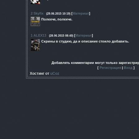
2
Skyfix
[
Материал
]
(29.06.2015 10:19)
Полехче, полехче.
1
ALEX13
[
Материал
]
(28.06.2015 08:40)
Скрины в студию, да и описание стоило добавить.
Добавлять комментарии могут только зарегистри
[
Регистрация
|
Вход
]
Хостинг от
uCoz