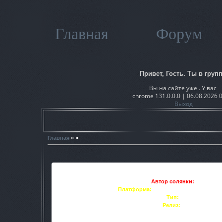
Главная
Форум
Привет, Гость. Ты в групп
Вы на сайте уже . У вас
chrome 131.0.0.0 | 06.08.2026 
Выход
Главная
» »
Автор солянки:
witoscha
Платформа:
ЗП ver.1.6.00 или 1.6.01(
Тип:
Солянка
Релиз:
24.11.2011
1) Теперь в зоне начало зимы. Еще вчера ст