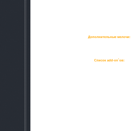
и вот первый снег запорошил кусты 
2) Кабаны и плоти сожрали все камыши
3) Снег на шпалах не по линейке, а 
4) Снег хрустит на траве под ногами (хруст 
5) С неба падают настоящие снежинки.
(в моде
WhiteSnow
убрал звуки грозы, зам
Дополнительные мелочи:
6) цветная картинка в телевизоре на
7) заснеженное главное меню (Дектярев из м
8) загрузочные экраны (за основу взят New_load_v1
Список add-on`ов:
-новые костюмы с собственными руками(4 экзоскелета, СС
научного долга, монолита, ЧН-2 с про
-новые шлемы: (пси-шлем, ГП7-
-автомат(АКМ-47/2(5.45)),
-ружьё(БМ-16),
-спальник,
-рюкзак(новая отметка нычки
-динамические новости,
-HUD шлемов "Lite",
-ящики с боеприпасами(розкиданы 
Изменения:
-водка "Казаки" заменена на "Cто
-реалистичная погода,
-энергетик "СТАЛКЕР" заменен на "NonS
-свет фонарика,