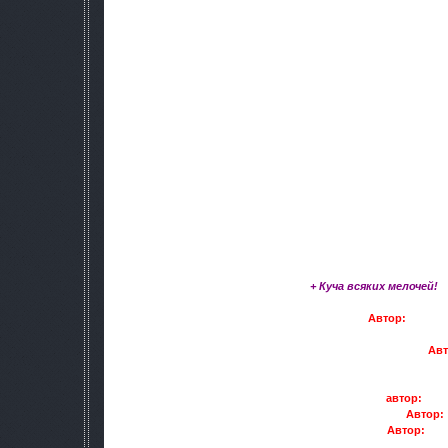
-больше крови,
-изменены элементы HUD(таймер, худ-марки, иконки, пелин
и ТЧ),
-улутшены иконки снаряги
-мелкие правки оружия(бег, кам
-текстура гитары(электрогита
-переносимый вес 50/70кг,
-стартовые: предметы, оружие, деньги 5000р. ка
-свечение артефактов,
-"не скучно" на Припяти,
-бармен Борода в шапке,
-на Скадовске работает телик и показывает "N
-возращены амбиенты хорор
-добавлен новый хавчик(кукуруза, сырок, орешки, сигаре
спиртом),
-добавлена рация, губная гармошка(все это м
-изменено ПНВ 3 поколения у ко
+ Куча всяких мелочей!
1. AI additions COP от 20.03.2010 (
Автор:
Rulix a
2. Dynamic News COP v0.3 (Vano_Santuri) +мои
3. Файлы пост процессинга и не только от 24.2.2010 (
Авт
небольшие правки еды)
4. Текстура наёмника из Stalker Face Mod
5. Текстура береты (
автор:
???)
6. Текстура автокольта (
Автор:
7. Новая модель Usp .45 (
Автор:
Sub
8. GPS & Sleep Pack for COP от 12.10.2009