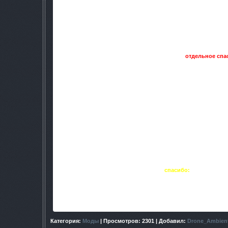
9. Добавлены новые персон
a) Наган (на Затоне)
b) Хлыст (на Янове)
b) DegZ (на Скадовске)
c) И другие второстепенные пер
10. Добавлено 10 квестов (огромное спасибо людям которые
для создания квестов" и
отдельное спа
a) Три квеста у Ноя
b) Два квеста у Нагана
c) Четыре квеста у Хлыста
d) Один квест у Тремора
11. Востановлены кошки
12. Все трупы можно таскат
13. Изменены некоторые иконки инвентаря (б
14. Новое меню
15. Добавлено достижение "Наёмны
16. Можно вступать в три групп
a) Долг (после получения "Друг 
b) Свобода (после получения "Друг
c) Наёмники (после получения "Наёмн
17. Добавлена световая граната +
спасибо:
Кактус_523 з
18. И ещё пару мелочей
Скриншоты:
Категория
:
Моды
|
Просмотров
: 2301 |
Добавил
:
Drone_Ambien