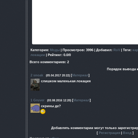
К НЕЙ НЕ ПОДКЛЮЧЕНЫ ФАЙ
character_desc
tm
dialog
info
st
alife
Категория
:
Моды
|
Просмотров
: 3996 |
Добавил
:
RoV
|
Теги
:
ка
локации
|
Рейтинг
:
0.0
/
0
Всего комментариев
:
2
Порядок вывода 
2
snoak
[
Материал
]
(05.04.2017 20:22)
слишком маленькая локация
1
Gruver
[
Материал
]
(03.08.2016 12:20)
скрины де?
Добавлять комментарии могут только зарегистри
[
Регистрация
|
Вход
]