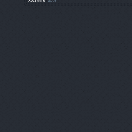
Хостинг от
uCoz