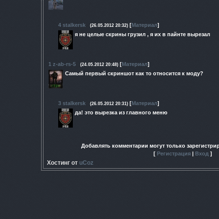
4
stalkersk
[
Материал
]
(26.05.2012 20:32)
я не целые скрины грузил , я их в пайнте вырезал
1
z-ab-rs-5
[
Материал
]
(24.05.2012 20:48)
Самый первый скриншот как то относится к моду?
3
stalkersk
[
Материал
]
(26.05.2012 20:31)
да! это вырезка из главного меню
Добавлять комментарии могут только зарегистри
[
Регистрация
|
Вход
]
Хостинг от
uCoz