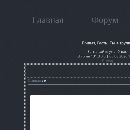
Главная
Форум
Привет, Гость. Ты в групп
Вы на сайте уже . У вас
chrome 131.0.0.0 | 08.08.2026 
Выход
Главная
» »
Это мод для тех, кто хочет пройти заново игру Сталкер З
Изменения мода:
1-
самое главное в этом моде это конечно же AtmosFear3(с
мод)
[b
]2-[/b]новый худ(теперь мини карта не отображается,
3-новые текстуры оружия , а это : ГП-7 , ТРС-301 