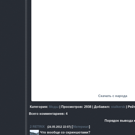
[i
]4-[/i]новый нож
[i
]5-[/i]новый энергетик
[i
]6-[/i]повелитель зоны(активац
[b
]7-[/b]новое главное меню(лучше играть на стандарте, а
старое)
[i
]8-[/i]новые текстуры плот
[i
]9-[/i]новые текстуры одиночек(
10-
100 советов по выживынию в зоне замен
11-
новое оружие : kvsk , AK-108 , AKS-74 ,
12-
новые текстуры бандито
Известные проблемы: иногда не открываютс
Скриншоты:
Автор:stalke
rsk
Скачать с народа
Категория
:
Моды
|
Просмотров
: 2938 |
Добавил
:
stalkersk
|
Рей
Всего комментариев
:
4
Порядок вывода 
2
RETRIX
[
Материал
]
(24.05.2012 22:07)
Что вообще со скриншотами?