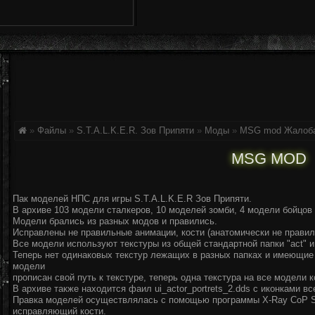
»
Файлы
»
S.T.A.L.K.E.R. Зов Припяти
»
Моды
»
MSG mod
Жалоб
MSG MOD
Пак моделей НПС для игры S.T.A.L.K.E.R Зов Припяти.
В архиве 103 модели сталкеров, 10 моделей зомби, 4 модели бойцов 
Модели брались из разных модов и правились.
Исправлены не правильные анимации, кости (анатомически не правил
Все модели используют текстуры из общей стандартной папки "act" 
Теперь нет одинаковых текстур лежащих в разных папках и имеющие 
модели
прописан свой путь к текстуре, теперь одна текстура на все модели 
В архиве также находится фаил ui_actor_portrets_2.dds с иконками в
Правка моделей осуществлялась с помощью программы X-Ray CoP S
исправляющий кости.