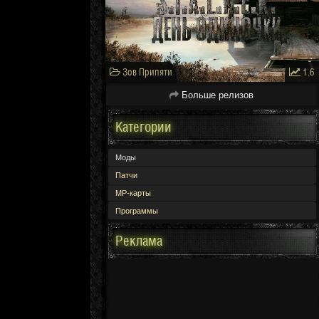
Зов Припяти
1.6
Больше релизов
Категории
Моды
Патчи
МР-карты
Программы
Реклама