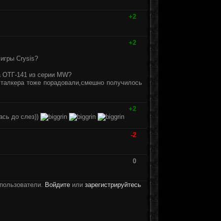
+2
+2
игры Crysis?
а ОТГ-141 из серии MW?
сталкера тоже порадовали,смешно получилось
+2
ась до слез))
-2
0
 пользователи.
Войдите
или
зарегистрируйтесь