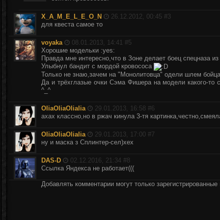
X_A_M_E_L_E_O_N
26.12.2012, 00:45 #
3
для квеста самое то
voyaka
08.01.2013, 14:41 #
5
Хорошие модельки :yes:
Правда мне интересно,что в Зоне делает боец спецназа из 
Улыбнул бандит с мордой кровососа
Только не знаю,зачем на "Монолитовца" одели шлем бойц
Да и трёхглазые очки Сэма Фишера на модели какого-то 
^_^
OliaOliaOlialia
29.01.2013, 16:58 #
6
ахах классно,но в ржач кинула 3-тя картинка,честно,смеял
OliaOliaOlialia
29.01.2013, 17:00 #
7
ну и маска з Сплинтер-сел)хех
DAS-D
02.12.2016, 21:34 #
8
Ссылка Яндекса не работает(((
Добавлять комментарии могут только зарегистрированные