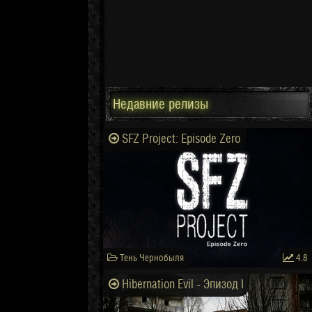
Недавние релизы
SFZ Project: Episode Zero
Тень Чернобыля
4.8
Hibernation Evil - Эпизод I