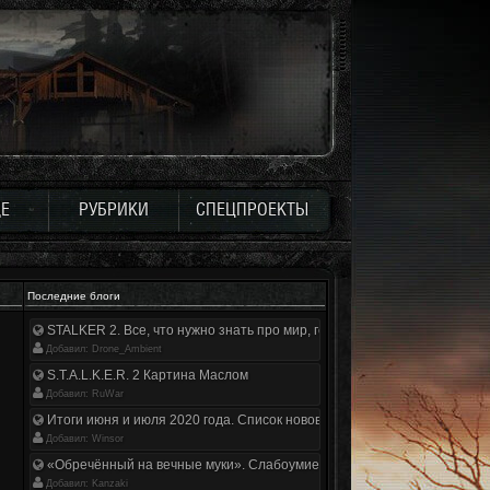
Е
РУБРИКИ
СПЕЦПРОЕКТЫ
Последние блоги
STALKER 2. Все, что нужно знать про мир, геймплей и сюжет | Разбор
Добавил: Drone_Ambient
S.T.A.L.K.E.R. 2 Картина Маслом
Добавил: RuWar
Итоги июня и июля 2020 года. Список нововведений
Добавил: Winsor
«Обречённый на вечные муки». Слабоумие и отвага
Добавил: Kanzaki