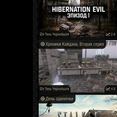
Тень Чернобыля
2.8
Хроники Кайдана. Вторая серия
Тень Чернобыля
4.0
День одиночки