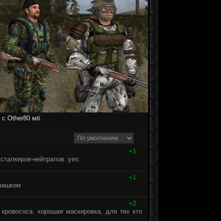
 с Other
80 мб
+1
талкеров-нейтралов :yes:
+1
слишком
+2
кровососа. хорошая маскировка, для тех кто