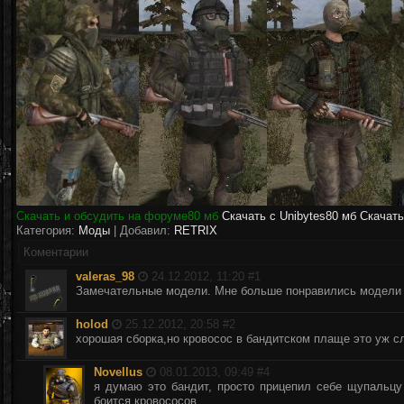
Скачать и обсудить на форуме
80 мб
Скачать с Unibytes
80 мб
Скачать
Категория:
Моды
| Добавил:
RETRIX
Коментарии
valeras_98
24.12.2012, 11:20 #
1
Замечательные модели. Мне больше понравились модели с
holod
25.12.2012, 20:58 #
2
хорошая сборка,но кровосос в бандитском плаще это уж 
Novellus
08.01.2013, 09:49 #
4
я думаю это бандит, просто прицепил себе щупальцу 
боится кровососов.