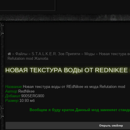
»
Файлы
»
S.T.A.L.K.E.R. Зов Припяти
»
Моды
»
Новая текстура в
Refutation mod
Жалоба
НОВАЯ ТЕКСТУРА ВОДЫ ОТ REDNIKEE
Название:
Новая текстура воды от REdNikee из мода Refutation mod
Автор:
RedNikee
Добавил:
900SERG900
Размер:
10.93 мб
Вообщем я буду краток.Данный мод заменяет станд