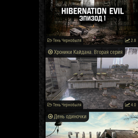
Тень Чернобыля
2.8
Хроники Кайдана. Вторая серия
Тень Чернобыля
4.0
День одиночки