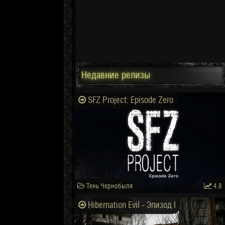
Недавние релизы
SFZ Project: Episode Zero
Тень Чернобыля
4.8
Hibernation Evil - Эпизод I