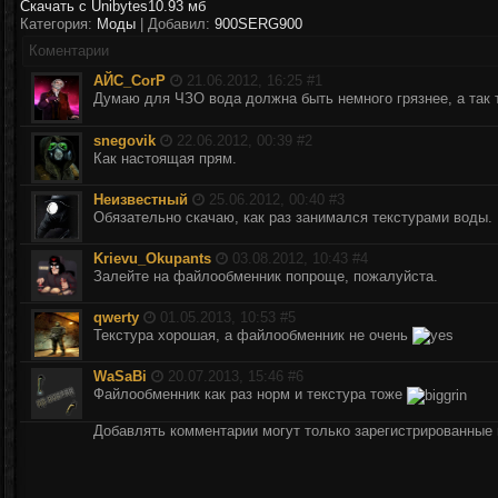
Скачать с Unibytes
10.93 мб
Категория:
Моды
| Добавил:
900SERG900
Коментарии
АЙС_CorP
21.06.2012, 16:25 #
1
Думаю для ЧЗО вода должна быть немного грязнее, а так
snegovik
22.06.2012, 00:39 #
2
Как настоящая прям.
Неизвестный
25.06.2012, 00:40 #
3
Обязательно скачаю, как раз занимался текстурами воды. 
Krievu_Okupants
03.08.2012, 10:43 #
4
Залейте на файлообменник попроще, пожалуйста.
qwerty
01.05.2013, 10:53 #
5
Текстура хорошая, а файлообменник не очень
WaSaBi
20.07.2013, 15:46 #
6
Файлообменник как раз норм и текстура тоже
Добавлять комментарии могут только зарегистрированные