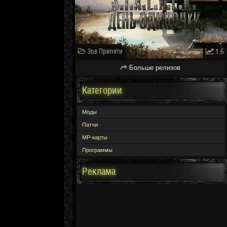
Зов Припяти
1.6
Больше релизов
Категории
Моды
Патчи
МР-карты
Программы
Реклама