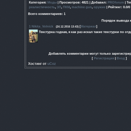
Категория
:
Моды
|
Просмотров
: 4821 |
Добавил
:
PROforum
|
Те
реалистичность
,
ЗП
,
ПКМ
,
machine gun
,
оружие
|
Рейтинг
:
0.0
/
0
Всего комментариев
:
1
Порядок вывода 
1
Nikita_Volnick
[
Материал
]
(24.12.2016 13:43)
Текстурка годная, я как раз искал такие текстурки по о
Добавлять комментарии могут только зарегистри
[
Регистрация
|
Вход
]
Хостинг от
uCoz