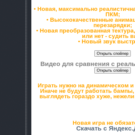
Описание:
• Новая, максимально реалистичн
ПКМ;
• Высококачественные анима
перезарядки;
• Новая преобразованная тектура
или нет - судить в
• Новый звук выстр
Скриншоты:
Видео для сравнения с реал
Играть нужно на динамическом 
Иначе не будут работать бампы, 
выглядеть гораздо хуже, нежели
Установка: извлечь данные из архи
gamedata в папку с игрой, если 
есть в папке с игрой, выполните 
Новая игра не обязат
Скачать с Яндекс