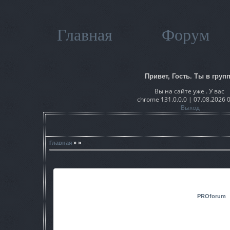
Главная
Форум
Привет, Гость. Ты в групп
Вы на сайте уже . У вас
chrome 131.0.0.0 | 07.08.2026 
Выход
Главная
» »
Название софта:
Новый ПК
Разработчик:
PROforum
Интерфейс:
Russian
Версия:
1.1
Размер:
56.4мб
Платформа:
ЗП