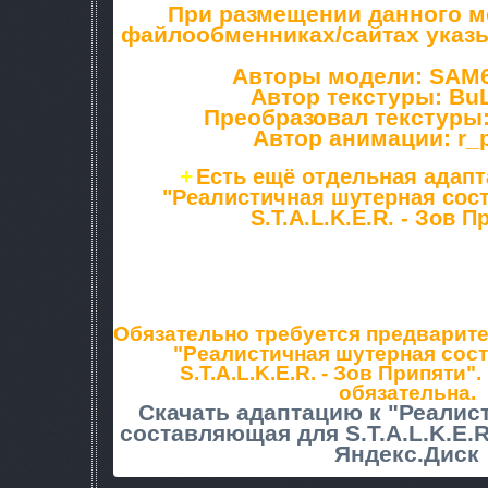
При размещении данного м
файлообменниках/сайтах указы
Авторы модели: SAM6
Автор текстуры: Bu
Преобразовал текстуры
Автор анимации: r_p
+
Есть ещё отдельная адапт
"Реалистичная шутерная со
S.T.A.L.K.E.R. - Зов П
Установка: извлечь данные из архи
gamedata в папку с игрой, выпол
предложенных папок; согласитьс
предложенных фай
Обязательно требуется предварит
"Реалистичная шутерная сос
S.T.A.L.K.E.R. - Зов Припяти"
обязательна.
Скачать адаптацию к "Реалис
составляющая для S.T.A.L.K.E.R
Яндекс.Диск