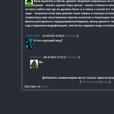
Куча вылетов и багов, данное творение нереально не с
оружие - вылет, сделал пару шагов - вылет, открыл в мен
не могу найти там где он должен быть и в папке с игрой его то
чудо - творение если вам дороже свои нервы и пальцы котор
клавиатуру при загугливание причин вылетов и переходов п
фиксы для данного недоразумения.Надеюсь автор данного тв
над созданием модификации, тем более задумка мода отлична
1
dok_4821
[
Материал
]
(12.08.2011 19:56)
И что хороший мод?
2
Rezon
[
Материал
]
(26.10.2013 17:21)
Да.
Добавлять комментарии могут только зарегистри
[
Регистрация
|
Вход
]
Хостинг от
uCoz