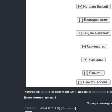
Категория
:
Моды
|
Просмотров
: 4247 |
Добавил
:
Nod33Eset
|
Ре
Всего комментариев
:
3
Порядок вывода 
3
MikBikul
[
Материал
]
(07.03.2017 17:07)