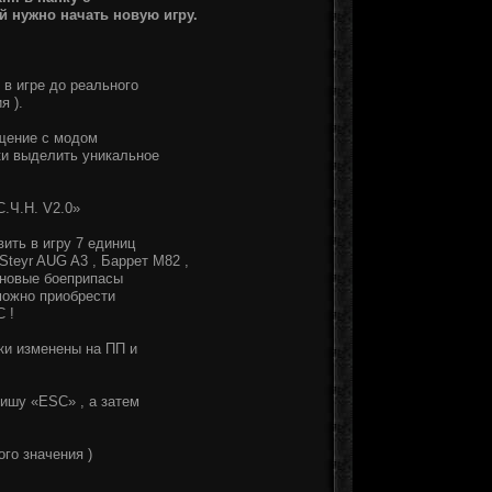
й нужно начать новую игру.
в игре до реального
я ).
ещение с модом
ки выделить уникальное
.Ч.Н. V2.0»
ить в игру 7 единиц
 Steyr AUG A3 , Баррет М82 ,
 новые боеприпасы
зможно приобрести
 !
ки изменены на ПП и
вишу «ESC» , а затем
го значения )