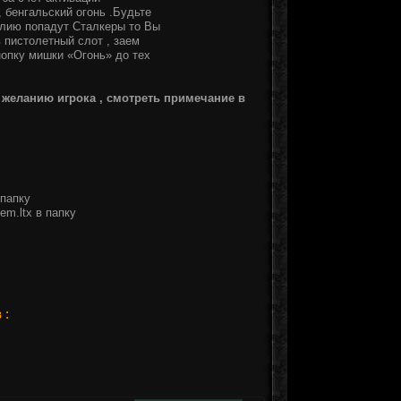
 бенгальский огонь .Будьте
алию попадут Сталкеры то Вы
 пистолетный слот , заем
нопку мишки «Огонь» до тех
 желанию игрока , смотреть примечание в
 папку
em.ltx в папку
 :