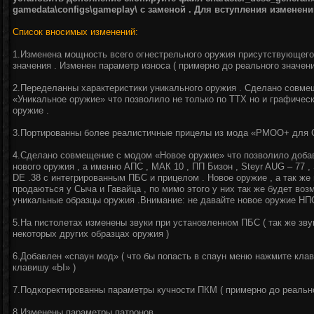
gamedata\configs\gameplay\ с заменой . Для вступления изменени
Список вносимых изменений:
1.Изменена мощность всего огнестрельного оружия присутствующего 
значения . Изменен параметр износа ( примерно до реального значени
2.Переделанны характеристики уникального оружия . Сделано совм
«Уникальное оружие» что позволило не только по ТТХ но и графичес
оружие .
3.Портированны более реалистичные прицелы из мода «РМОО+ для С
4.Сделано совмещение с модом «Новое оружие» что позволило добав
нового оружия , а именно АПС , МАК 10 , ПП Бизон , Steyr AUG – 77 ,
DE .38 c интегрированным ПБС и прицелом . Новое оружие , а так же
продаються у Сыча и Гавайца , по мимо этого у них так же будет во
уникальные образцы оружия .Внимание: не давайте новое оружие НПС
5.На пистолетах изменены звуки при установленном ПБС ( так же зву
некоторых других образцах оружия )
6.Добавлен «спаун мод» ( что бы попасть в спаун меню нажмите кла
клавишу «Ы» )
7.Подкоректированны параметры кучности ПКМ ( примерно до реально
8.Изменены параметры патронов.