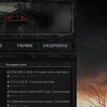
Е
РУБРИКИ
СПЕЦПРОЕКТЫ
Последние блоги
STALKER 2. Все, что нужно знать про мир, геймплей и сюжет | Разбор
Добавил: Drone_Ambient
S.T.A.L.K.E.R. 2 Картина Маслом
Добавил: RuWar
Итоги июня и июля 2020 года. Список нововведений
Добавил: Winsor
«Обречённый на вечные муки». Слабоумие и отвага
Добавил: Kanzaki