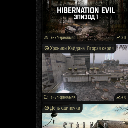
Тень Чернобыля
2.8
Хроники Кайдана. Вторая серия
Тень Чернобыля
4.0
День одиночки