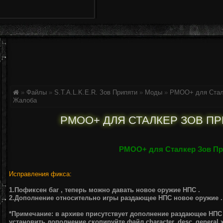
»
Файлы
»
S.T.A.L.K.E.R. Зов Припяти
»
Моды
»
РМОО+ для Сталк
Жалоба
РМОО+ ДЛЯ СТАЛКЕР ЗОВ ПРИ
РМОО+ для Сталкер Зов Пр
Исправления фикса:
1.Пофиксен баг , теперь можно давать новое оружие НПС .
2.Дополнение относительно игры раздающее НПС новое оружие .
*Примечание: в архиве присутствует дополнение раздающее НПС 
установить дополнение скопируйте файл character_desc_general.x