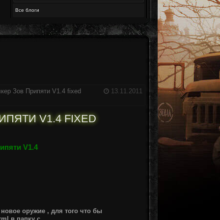
Все блоги
ер Зов Припяти V1.4 fixed
13.11.2011
ПЯТИ V1.4 FIXED
ипяти V1.4
новое оружие , для того что бы
ml в папку с