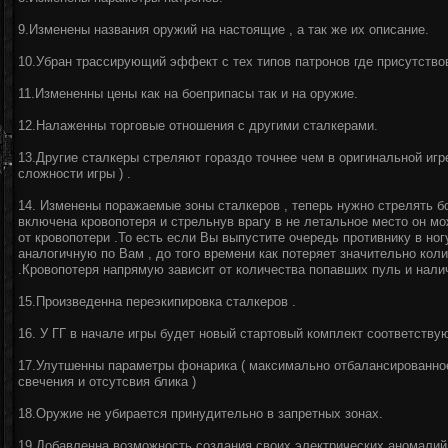
9.Изменены названия оружий на настоящие , а так же их описание.
10.Убран трассирующий эффект с тех типов патронов где присутство
11.Измененны цены как на боеприпасы так и на оружие.
12.Налаженны торговые отношения с другими сталкерами.
13.Другие сталкеры стреляют гораздо точнее чем в оригинальной игр
сложности игры ) .
14. Изменены поражаемые зоны сталкеров , теперь нужно стрелять бо
включена кровопотеря и стрельнув врагу в не летальное место он мо
от кровопотери .То есть если Вы выпустите очередь противнику в ногу
аналогичную по Вам , до того времени как потеряет значительно кол
.Кровопотеря напрямую зависит от количества попавших пуль и нали
15.Произведенна переэкипировка сталкеров .
16. У ГГ в начале игры будет новый стартовый комплект соответству
17.Улутшенны параметры фонарика ( максимально отбалансированно
свечения и отсутсвия блика )
18.Оружие не убирается принудительно в запретных зонах.
19.Добавленна возможность создания своих электрических аномалий 