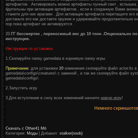
артефактов . Активировать можно артефакты лунный свет , вспышка ,
бдительны при активации артефактов , если в созданную Вами аном
станете для них врагами . Для активации артефакта перетащите его в
достаньте его как достаете оружие и удерживайте продолжительно к
пор пока артефакт не активируется .
20.
ГГ бессмертен , переносимый вес до 10 тонн .Опционально по
инструкции.
Инструкция по установке
1.Скопируйте папку gamedata в корневую папку игры
Примечание:
для установки
20
изменения скопируйте файл actor.ltx в
gamedata\configs\creatures\ с заменой , а так же скопируйте файл syst
gamedata\configs\
2.Запустить игру
3.Для вступления в силу всех изменений начните
новую игру
!
Немного скриншотов
Скачать с Other
41 Мб
Категория:
Моды
| Добавил:
stalker(noob)