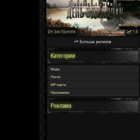
Зов Припяти
1.6
Больше релизов
Категории
Моды
Патчи
МР-карты
Программы
Реклама