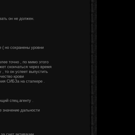
вать он не должен.
е ( но сохранены уровни
лее точно , по мимо этого
жет скончаться через время
 , то он успеет выпустить
ичество крови
чия СИБЗа на сталкере .
ющий спец.агенту .
е значение дальности
за счет активации