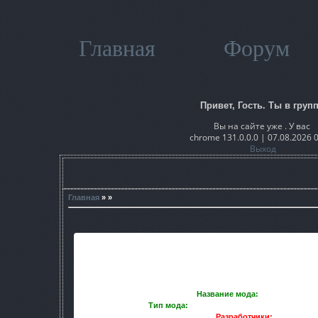
Главная
Форум
Привет, Гость. Ты в групп
Вы на сайте уже . У вас
chrome 131.0.0.0 | 07.08.2026 
Выход
Главная
» »
Название мода:
Real Pripyat Pr
Тип мода:
глобальная модификация / реал
Разработчики:
KV38, xroo