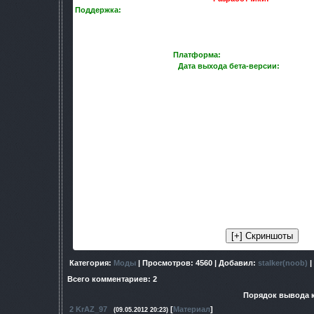
Поддержка:
BAC9-FLCL (предоставление текстур и техническ
сайт Pripyat.com и проект Pripyat3D (предоставление текс
позволивших добиться высокой достоверности геометрии), 
поддержку форумчан GAMERU
Платформа:
Call of Pripyat 1.6.02 ус
Дата выхода бета-версии:
15 апрел
Данный мод еще сильно сыроват, и имеет три уровня:
p
По умолчанию при новой игре запускается локация tp111test
на двух других нужно изменить скрипт главного м
Заходим в gamedata\scripts\ui_main_
в 208 строке изменяем с tp111test на pripyat
console:execute("start server(tp111test/single/alife/
P.S. Скриншоты с
pripyattest
Категория
:
Моды
|
Просмотров
: 4560 |
Добавил
:
stalker(noob)
|
Всего комментариев
:
2
Порядок вывода 
2
KrAZ_97
[
Материал
]
(09.05.2012 20:23)