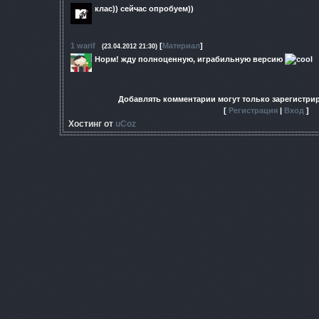
клас)) сейчас опробуем))
1
warif
[
Материал
]
(23.04.2012 21:30)
Норм! жду полноценную, играбильную версию
Добавлять комментарии могут только зарегистри
[
Регистрация
|
Вход
]
Хостинг от
uCoz