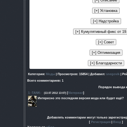
Категория
:
Моды
|
Просмотров
: 15854 |
Добавил
:
snegovik
|
Ре
Всего комментариев
:
1
Порядок вывода 
1
-TANK-
[
Материал
]
(13.07.2012 13:07)
Интересно это последняя версия мода или будет ещё?
Добавлять комментарии могут только зарегистри
[
Регистрация
|
Вход
]