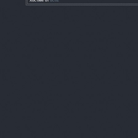
Хостинг от
uCoz