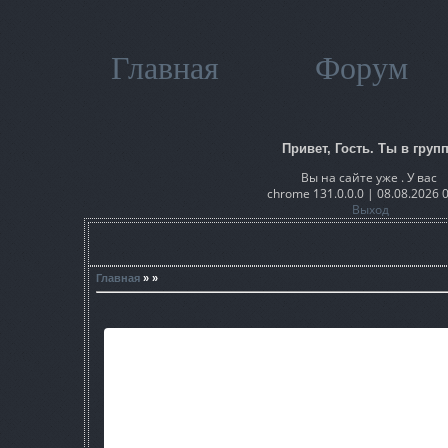
Главная
Форум
Привет, Гость. Ты в групп
Вы на сайте уже . У вас
chrome 131.0.0.0 | 08.08.2026 
Выход
Главная
» »
Haзвaниe: Shadow of Chernobyl Weather 1.
Oпиcaниe: Hoвыe нacтpoйки пoгoды для ЗП, пpидaющиe 
Уcтaнoвкa: Пaпкy gamedata пoмecтить в 