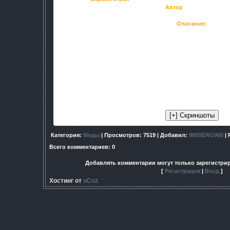
Автор
: modos(kea)
Описание:
В зоне лето. Мрачные и холодные цвета зоны, сменены на б
яркое и теплые лучи солнца и много красив
Особенно очень красиво и насыщено картинка выг
Изменения:
Заменены некоторые текстуры: деревьев, травы и проч
костюмов, рук гг и некоторых эффектов, а так же терраи
Улучшены погодные эффект
Мод разрабатывался на
СТАЛКЕР З
Категория
:
Моды
|
Просмотров
: 7519 |
Добавил
:
900SERG900
|
Всего комментариев
:
0
Добавлять комментарии могут только зарегистри
[
Регистрация
|
Вход
]
Хостинг от
uCoz