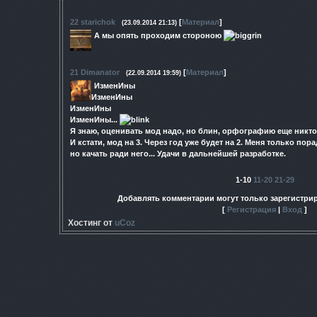
22
starichok
[
Материал
]
(23.09.2014 21:13)
А мы опять проходим стороною
21
Dimanator
[
Материал
]
(22.09.2014 19:59)
ИзменИны
ИзменИны
ИзменИны
ИзменИны...
Я знаю, оценивать мод надо, но блин, орфографию еще никто
И кстати, мод на 3. Через год уже будет на 2. Меня только по
но качать ради него... Удачи в дальнейшей разработке.
1-10
11-20
21-29
Добавлять комментарии могут только зарегистри
[
Регистрация
|
Вход
]
Хостинг от
uCoz