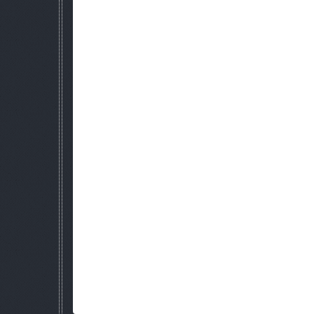
Изменины все текстуры оружий, от бинокл
Изменины многие звуки ору
Изменины все звуки мутант
Изменины все текстуры мутан
Изменины все звуки нпс
Теперь оружие на базах не убир
Новый нож dark сюрприз от м
Изменил статистеку в pda
Изменины все иконки всег
Изменины многие текстуры зданий,
Атмосферные изменения мо
Абсолютна новая атмносфе
Новые погодные звуки
Новые шейдеры
Риалистичная графика.
Не большие дополнения мод
Добавлен повелитель зон
Можно таскать трупы нпс, мут
Новый режим
И еще многое другое.
Вылеты и баги их решения
Когда подходите к нпс бывает вылет, перезаход
У некоторых оружий кривая му
При наводе курсора на мосину 
Мод делали за 4 месеца сделали е
Если используете его в своих целях, укажите создателя