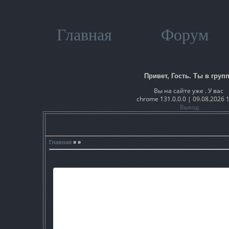
Главная
Форум
Привет, Гость. Ты в групп
Вы на сайте уже . У вас
chrome 131.0.0.0 | 09.08.2026 
Выход
Главная
» »
Тайная зона мод.
Создатель maks115s. Если хотите помогать мне, в созда
livan.com1 !
Мод ставить на чистый сталкер зп вер
Благодарности:
Мне!maks115s(Макс)-Весь мод включая основное: новую точ