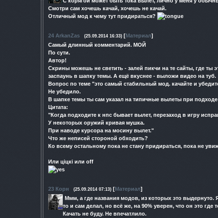
С корягой может быть тока вылет, лично у меня у обычны
Смотри сам хочешь качай, хочешь не качай.
Отличный мод к чему тут придираться?
24
ArkanZas
[
Материал
]
(25.09.2014 16:33)
Самый длинный комментарий. МОЙ
По сути.
Автор!
Скрины можешь не светить - залей пикчи на те сайты, где ты 
заспаунь в шапку темы. А ещё вкуснее - выложи видео на туб.
Вопрос по теме "это самый стабильный мод. качайте и убедит
Не убедило.
В шапке темы ты сам указал на типичные вылеты при подходе
Цитата:
"Когда подходите к нпс бывает вылет, перезаход в игру испра
У некоторых оружий кривая мушка.
При наводе курсора на мосину вылет."
Что же неписей стороной обходить?
Ко всему остальному пока не стану придираться, пока не уви
Или цiцкi или off
23
Корн
[
Материал
]
(25.09.2014 07:13)
Ммм, а где названия модов, из которых это выдернуто. 
то и сам делал, но всё же, на 90% уверен, что он это где 
Качать не буду. Не впечатлило.