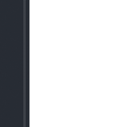
и другое.
Моему другу adam(Миша)-Помощ в
Stalker_pro(Андрей)-Помощ в ат
С другими глобальными модами не 
Основные изменения мода
Большое количество новых ору
Новая стартовая линия
Новый гг
Новое главное меню, и музыка в гл
Новые загрузочные экран
Новый инвентарь
Новый худ
Билды
Новый метательный нож dark личный сю
Новая группировка у гг
Новые мутанты 7(библеотекарь,зомби,зомби гражданский,а
Новые нпс все
Ковырялся в движке Х-ray пришлось не мног
Нпс стали умнее
Нпс могут выбирать себе мощные стволы, и 
Почти все новое оружие можно ап
Новые иконки апгрейдов
Новые диалоги
Новые аддоны на все ство
Новый худ в прицеле
Исправлены все старые ошибки, такие как кривая мушка у с
мушку,
и многие другие