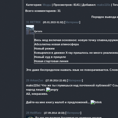
Категория
:
Моды
|
Просмотров
: 8141 |
Добавил
:
maks115s
|
Тег
Всего комментариев
:
31
Порядок вывода 
31
RETRIX
[
Материал
]
(05.01.2015 01:02)
Цитата
Весь мод включая основное: новую точку спавна,оружие
Абсолютна новая атмносфера
Новый режим
Ковырялся в движке Х-ray пришлось не много реализова
Новый худ в прицеле
Новая стартовая линия
Это даже беспределом назвать язык не поворачивается. Слов
29
ArkanZas
[
Материал
]
(27.09.2014 22:40)
maks115s! Что же ты глумишься над почтенной публикой? Ссыл
народ пишет.
Ай, некрасиво.
Дайте-ка мне книгу жалоб и предложений...
28
HellRatz
[
Материал
]
(27.09.2014 18:33)
Да это же полная #солевая из древних модов.