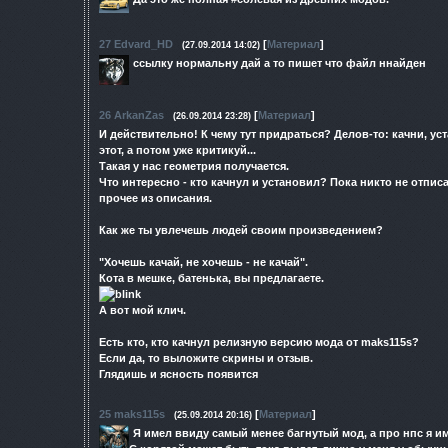
27
Edvard_HD
[
Материал
]
(27.09.2014 14:02)
ссылку нормальну дай а то пишет что файл ннайден
26
ArkanZas
[
Материал
]
(26.09.2014 23:28)
И действительно! К чему тут придраться? Делов-то: качни, у
этот, а потом уже критикуй...
Такая у нас геометрия получается.
Что интересно - кто качнул и установил? Пока никто не отпи
прочее из описания.
Как же ты увлечешь людей своим произведением?
"Хочешь качай, не хочешь - не качай".
Кота в мешке, батенька, вы предлагаете.
А вот мой клич.
Есть кто, кто качнул релизную версию мода от maks115s?
Если да, то выложите скрины и отзыв.
Глядишь и ясность появится
25
maks115s
[
Материал
]
(25.09.2014 20:16)
Я имел ввиду самый менее багнутый мод, а про нпс я им