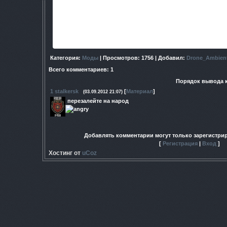
Так же мною переделан бамп для 
Скриншоты:
Категория
:
Моды
|
Просмотров
: 1756 |
Добавил
:
Drone_Ambien
Всего комментариев
:
1
Порядок вывода 
1
stalkersk
[
Материал
]
(03.09.2012 21:07)
перезалейте на народ
Добавлять комментарии могут только зарегистри
[
Регистрация
|
Вход
]
Хостинг от
uCoz