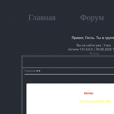
Главная
Форум
Привет, Гость. Ты в групп
Вы на сайте уже . У вас
chrome 131.0.0.0 | 09.08.2026 
Выход
Главная
» »
Автор:
GeeP_85
От автора (GeeP_85):
Данный add-on заменяет текстуры ПЫСовских NP
Также в патч включены несколько улучшеных (на мой взгл
часть из которых перекрашены в зимн