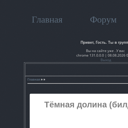
Главная
Форум
Привет, Гость. Ты в групп
Вы на сайте уже . У вас
chrome 131.0.0.0 | 08.08.2026 
Выход
Главная
» »
Тёмная долина (бил
Платформа:
S.T.A.L.K.E.R. Тень Ч
Автор создания:
GSC Game Wo