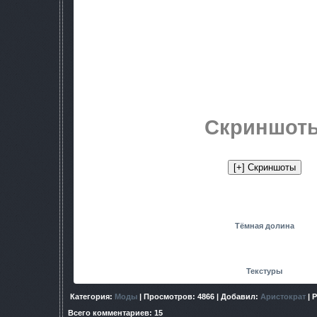
Автор переноса и настроек для ТЧ
Качество компиляции:
High (выс
Помощь с компиляцией локации:
nik
Таже локация, что я выкладывал для ЗП, но по просьбам
На локации расставлены костры, а так же добавлено больщо
растительность.
Добавлена трава на локацию. Автор
n
Скриншот
Скачать:
Тёмная долина
Недостающие текстуры:
Текстуры
Категория
:
Моды
|
Просмотров
: 4866 |
Добавил
:
Аристократ
|
Р
Всего комментариев
:
15