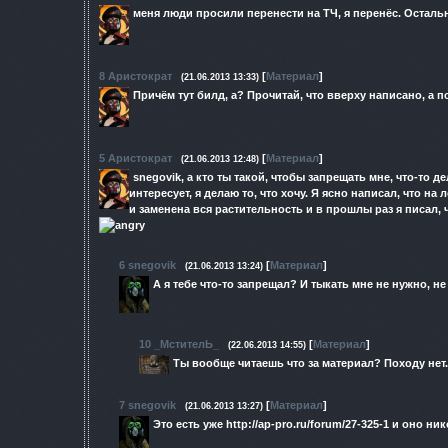
меня люди просили перенести на ТЧ, я перенёс. Остальн
8
Аристократ
[
Материал
]
(21.06.2013 13:33)
Причём тут билд, а? Прочитай, что вверху написано, а 
5
Аристократ
[
Материал
]
(21.06.2013 12:48)
snegovik, а кто ты такой, чтобы запрещать мне, что-то 
интересует, я делаю то, что хочу. Я ясно написал, что 
и заменена вся растительность и в прошлы раз я писал, 
6
snegovik
[
Материал
]
(21.06.2013 13:24)
А я тебе что-то запрещал? И тыкать мне не нужно, не
10
_МстителЬ_
[
Материал
]
(22.06.2013 14:55)
Ты вообще читаешь что за материал? Походу нет
7
snegovik
[
Материал
]
(21.06.2013 13:27)
Это есть уже http://ap-pro.ru/forum/27-325-1 и оно ни