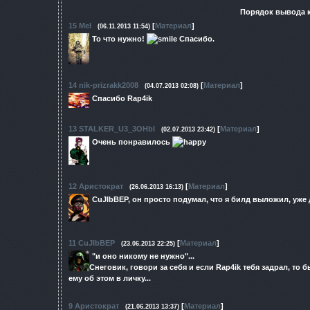
Порядок вывода 
15
Mel
[
Материал
]
(06.11.2013 11:54)
То что нужно!
Спасибо.
14
nik-prizrakk2008
[
Материал
]
(04.07.2013 02:08)
Спасибо Rap4ik
13
STALKER_U3_3OHbI
[
Материал
]
(02.07.2013 23:42)
Очень понравилось
12
Аристократ
[
Материал
]
(26.06.2013 16:13)
CuJIbBEP, он просто подумал, что я билд выложил, уже
11
CuJIbBEP
[
Материал
]
(23.06.2013 22:25)
"и оно никому не нужно"...
Снеговик, говори за себя и если Rap4ik тебя задрал, то
ему об этом в личку...
9
Аристократ
[
Материал
]
(21.06.2013 13:37)