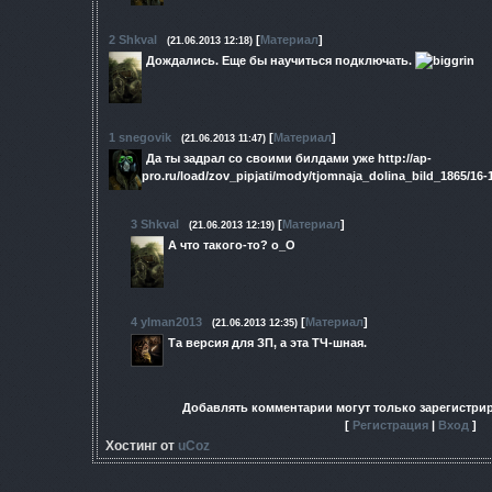
2
Shkval
[
Материал
]
(21.06.2013 12:18)
Дождались. Еще бы научиться подключать.
1
snegovik
[
Материал
]
(21.06.2013 11:47)
Да ты задрал со своими билдами уже http://ap-
pro.ru/load/zov_pipjati/mody/tjomnaja_dolina_bild_1865/16-
3
Shkval
[
Материал
]
(21.06.2013 12:19)
А что такого-то? о_О
4
ylman2013
[
Материал
]
(21.06.2013 12:35)
Та версия для ЗП, а эта ТЧ-шная.
Добавлять комментарии могут только зарегистри
[
Регистрация
|
Вход
]
Хостинг от
uCoz