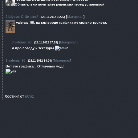
Обязательно почитайте рецензию перед установкой
2
Шурик-С-Цитатой
[
Материал
]
(28.11.2012 16:36)
valeraw_98, да там вроде графика не сильно тронута.
3
valeras_98
[
Материал
]
(28.11.2012 17:28)
Я про погоду и текстуры
1
valeras_98
[
Материал
]
(28.11.2012 14:54)
Вот это графика... Отличный мод!
Хостинг от
uCoz