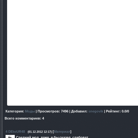
Категория
:
Моды
|
Просмотров
: 7496 |
Добавил
:
snegovik
|
Рейтинг
:
0.0
/
0
Всего комментариев
:
4
4
DEtoUR48
[
Материал
]
(01.12.2012 12:17)
Средний мод, даже, я бы сказал, слабоват