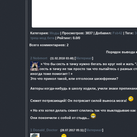
тварей и добыванию адских артиф
Сюжет будет крутиться в основном по охоте на тварей 
аномалиях !
Параллельно Дегтярев будет искать выход 
Но кто хотел делать сюжет слились так что вы
Категория
:
Моды
|
Просмотров
: 3837 |
Добавил
:
Fsb42
|
Теги
:
З
треш мод бета
|
Рейтинг
:
0.0
/
0
Всего комментариев
:
2
Порядок вывода 
2
Nobmort
[
Материал
]
(11.02.2018 03:48)
« Что бы сесть в тачку нужно бегать во круг неё и жать 
сесть в тачку не так просто так что пытайтесь с разных 
иногда тоже помогает ! »
Это что прикол такой, или отголоски шизофрении?
Авторы когда-нибудь в школу ходили, учили знаки препинан
Сюжет потрясающий! Он потрясает силой выноса мозга!
« Но кто хотел делать сюжет слились так что выкладываю как 
Они покончили с собой от стыда...
1
Donald_Doctor
[
Материал
]
(28.07.2017 05:11)