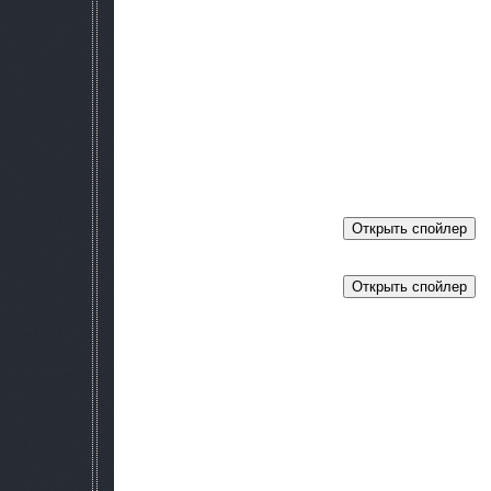
particle paradise 3 Разработчик: [T
ДВА ЗОМБИРОВАННЫХ мод - автора 
ПАК МУТАНТОВ ДЛЯ ЗОВ ПРИПЯТИ - Автор сборки: 3vtiger, 3fa
Авторы моделей: Gresnik13rs, 3fallout3, 3vtiger, ed_rez, Sam
плоти) и другие
Графика и приколы -stalker Rema
Тачки спаваняться через повелител
Что бы сесть в тачку нужно бегать во круг неё и жать "А" ЧТ
тачку не так просто так что пытайтесь с разных сторон ил
тоже помогает !
PS - Если кто то захочет заняться модом ! бе
Сюжет был такой -
Шел Дегтярев водку пить на затон со сталкерами и проваля
прямо в ад!
И что он видит - опять ту же зону только объятью адски
сталкеры которые попали сюда из этой же гр
Только вот - что делать в адской зоне ? (???подумал Дегтя
сталкеров которые мутировали под воздействием адской р
юду ! И они ему говорят сходи на затон там адская бород