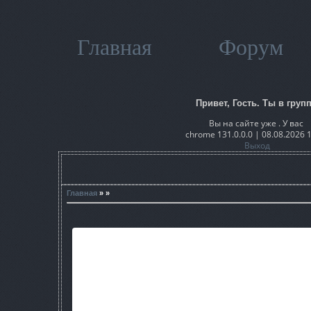
Главная
Форум
Привет, Гость. Ты в групп
Вы на сайте уже . У вас
chrome 131.0.0.0 | 08.08.2026 
Выход
Главная
» »
Описание -
Шел Дегтярев водку пить на затон со сталкерами и проваля
прямо в ад!
Треш мод - создан для прико
Сборка состоит из
Оружие + Броня + Машины + ПЗ 2.0 - v.2 