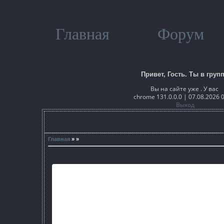
Главная
Форум
Привет, Гость. Ты в групп
Вы на сайте уже . У вас
chrome 131.0.0.0 | 07.08.2026 
Выход
Главная
» »
Описание -
Шел Дегтярев водку пить на затон со сталкерами и проваля
прямо в ад!
Треш мод - создан для прико
Сборка состоит из
Оружие + Броня + Машины + ПЗ 2.0 - v.2 