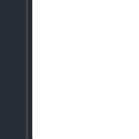
particle paradise 3 Разработчик: [T
ДВА ЗОМБИРОВАННЫХ мод - автора 
ПАК МУТАНТОВ ДЛЯ ЗОВ ПРИПЯТИ - Автор сборки: 3vtiger, 3fa
Авторы моделей: Gresnik13rs, 3fallout3, 3vtiger, ed_rez, Sam
плоти) и другие
Графика и приколы -stalker Rema
Тачки спаваняться через повелител
Что бы сесть в тачку нужно бегать во круг неё и жать "А" ЧТ
тачку не так просто так что пытайтесь с разных сторон ил
тоже помогает !
PS - Если кто то захочет заняться модом ! бе
Сюжет был такой -
Шел Дегтярев водку пить на затон со сталкерами и проваля
прямо в ад!
И что он видит - опять ту же зону только объятью адски
сталкеры которые попали сюда из этой же гр
Только вот - что делать в адской зоне ? (???подумал Дегтя
сталкеров которые мутировали под воздействием адской р
юду ! И они ему говорят сходи на затон там адская бород
тварей и добыванию адских артиф
Сюжет будет крутиться в основном по охоте на тварей 
аномалиях !
Параллельно Дегтярев будет искать выход 
Но кто хотел делать сюжет слились так что вы