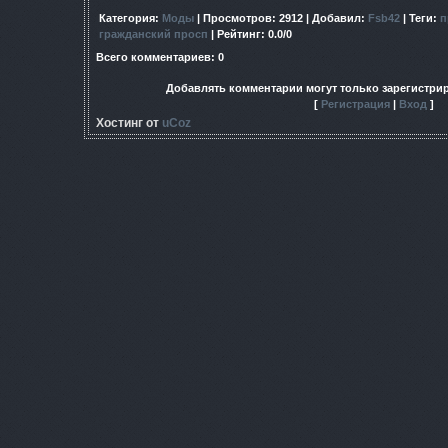
Категория
:
Моды
|
Просмотров
: 2912 |
Добавил
:
Fsb42
|
Теги
:
п
гражданский просп
|
Рейтинг
:
0.0
/
0
Всего комментариев
:
0
Добавлять комментарии могут только зарегистри
[
Регистрация
|
Вход
]
Хостинг от
uCoz