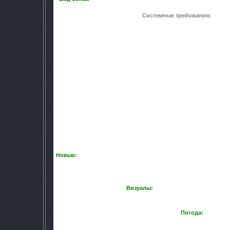
Системные требования:
ориги
Частично использован No_Bump
Шейдеры, user ltx, дальность прорисовки ка
Проверялось на версии
1.6.
Через StalkerLoader, можно убрать размытые те
(лежит в приложенном No_Bump_v1.0.; за счёт оптимизац
вылетов).
Текстур, взятых из No_Bump – 997, пр
Из оригинальных текстур и подобранных от других модо
Убраны повторы в графике, трава (ставил на 10 пункто
За счёт новых скайбоксов, улучшено
Новые:
костюмы, оружие, солнце, небо (с учётом переходов
различные объекты, растительность
Маски более закрытые.
Визуалы:
добавлен мод "реальный 
bandit_2 заменён на stalker_ne
Погода:
clear = 0.7, cloudy = 0.1, rain = 0.1, th