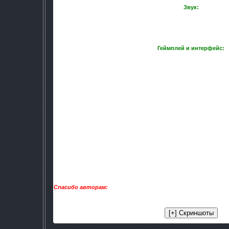
Звук:
Изменён звук стрельбы (почти весь), electra, убраны свер
добавлен
Custom [Ukrainian_Bandits]
Геймплей и интерфейс:
(ставится отдельно из gamedat
Убрана мини-карта, как и звук обнаружения npc, для того,
сделать зону более безлюдн
Убраны надписи вроде "вы можете достать оружие"
Оранжевые аптечки практически бе
Цены: antirad = 1250, medkit_army = 960, medkit_scientic 
радиоактивны, консервы – слабо ра
Точность противников: 70 (на мастер
И другие небольшие изменен
Спасибо авторам:
скайбоксов, No_Bump, модов "Ржавая зона
"Новые одиночки", арта в главном меню, прозрачн