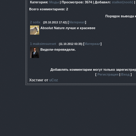
Категория
:
Моды
|
Просмотров
: 3574 |
Добавил
:
stalker(noob)
|
Всего комментариев
:
2
Порядок вывода 
2
solix
[
Материал
]
(20.10.2013 17:42)
Absolut Naturе лучше и красивее
1
maksimsunset
[
Материал
]
(11.10.2012 03:35)
Видели-перевидели.
Добавлять комментарии могут только зарегистри
[
Регистрация
|
Вход
]
Хостинг от
uCoz