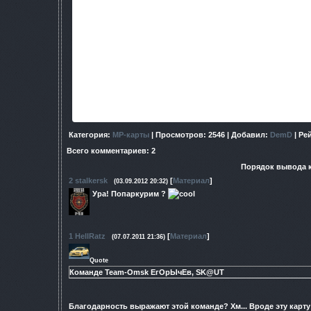
Также, возможно использование и в Зове Припяти, но 
связанными с закупкой на базах 
Содержимое архива (файл mp_roofs.xdb16) расп
в корневой каталог игры С.Т.А.Л.К.Е.Р. - Чисто
путь: STALKER/mp
Команде Team-Omsk
ЕгОрЫчЕв,
http://speed-bit.ru/wrs1l82ikw6j
Категория
:
МР-карты
|
Просмотров
: 2546 |
Добавил
:
DemD
|
Ре
Всего комментариев
:
2
Порядок вывода 
2
stalkersk
[
Материал
]
(03.09.2012 20:32)
Ура! Попаркурим ?
1
HellRatz
[
Материал
]
(07.07.2011 21:36)
Quote
Команде Team-Omsk ЕгОрЫчЕв, SK@UT
Благодарность выражают этой команде? Хм... Вроде эту карт