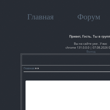
Главная
Форум
Привет, Гость. Ты в групп
Вы на сайте уже . У вас
chrome 131.0.0.0 | 07.08.2026 
Выход
Главная
» »
Карта для S.T.A.L.K.E.R.: Зов П
Данная карта предназначена для игры по интернету и лока
создать сервер с данной картой, и подключиться к нему.
чтобы карта была у всех желающих
Поддерживаются ВСЕ режимы доступные в игре С.Т.А