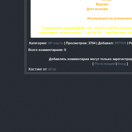
Версия:
0.9 Relise
Дата выхода:
16 ноября 201
Инструкция по установке
Содержимое архива (файл mp_shachta.xdb16) распаков
в корневой каталог игры С.Т.А.Л.К.Е.Р. - Зов Припяти либ
Категория
:
МР-карты
|
Просмотров
: 3704 |
Добавил
:
RETRIX
|
Р
Всего комментариев
:
0
Добавлять комментарии могут только зарегистри
[
Регистрация
|
Вход
]
Хостинг от
uCoz