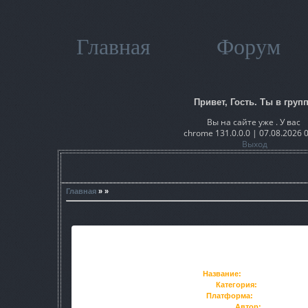
Главная
Форум
Привет, Гость. Ты в групп
Вы на сайте уже . У вас
chrome 131.0.0.0 | 07.08.2026 
Выход
Главная
» »
Название:
Шахты Лиманск
Категория:
MP-Карта
Платформа:
Зов Припяти
Автор:
СНК