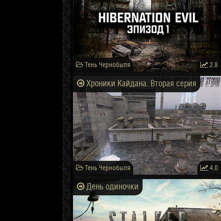
Тень Чернобыля
2.8
Хроники Кайдана. Вторая серия
Тень Чернобыля
4.0
День одиночки