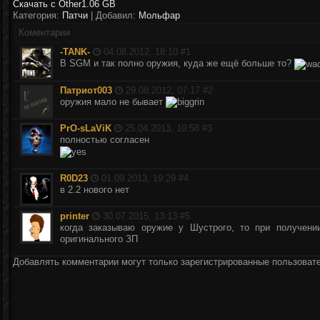
Скачать с Other
1.06 GB
Категория:
Патчи
| Добавил:
Мольфар
Коментарии
-TANK-
04.08.2012, 18:10 #
1
В SGM и так полно оружия, куда же ещё больше то?
Патриот003
29.08.2012, 07:17 #
2
оружия мало не бывает
PrO-sLaViK
25.04.2013, 10:58 #
3
полностью согласен
R0D23
01.09.2013, 19:29 #
4
в 2.2 нового нет
printer
30.07.2015, 13:13 #
5
когда заказываю оружие у Шустрого, то при получени
оригинального ЗП
Добавлять комментарии могут только зарегистрированные пользоват