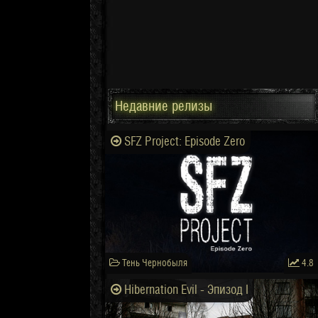
Недавние релизы
SFZ Project: Episode Zero
Тень Чернобыля
4.8
Hibernation Evil - Эпизод I