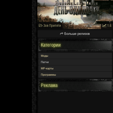
Зов Припяти
1.6
Больше релизов
Категории
Моды
Патчи
МР-карты
Программы
Реклама