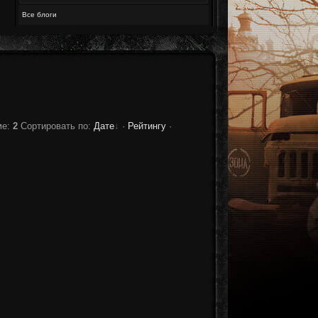
Все блоги
ме
:
2
Сортировать по
:
Дате
·
Рейтингу
·