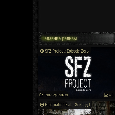
Недавние релизы
SFZ Project: Episode Zero
Тень Чернобыля
4.8
Hibernation Evil - Эпизод I