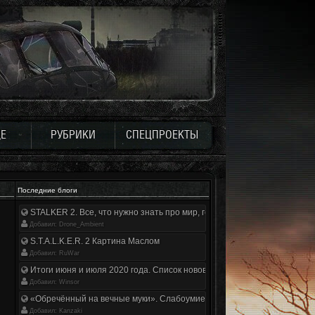
Е
РУБРИКИ
СПЕЦПРОЕКТЫ
Последние блоги
STALKER 2. Все, что нужно знать про мир, геймплей и сюжет | Разбор
Добавил: Drone_Ambient
S.T.A.L.K.E.R. 2 Картина Маслом
Добавил: RuWar
Итоги июня и июля 2020 года. Список нововведений
Добавил: Winsor
«Обречённый на вечные муки». Слабоумие и отвага
Добавил: Kanzaki