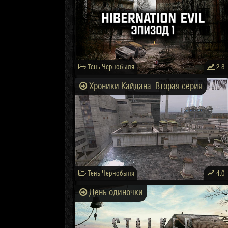
Тень Чернобыля
2.8
Хроники Кайдана. Вторая серия
Тень Чернобыля
4.0
День одиночки