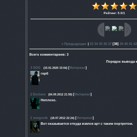
Рейтинг
:
5.0
/
1
« Предыдущая
|
33
34
35
36
37
[
38
]
39
40
41
42
Всего комментариев
:
3
Порядок вывода 
3
SOG
[
Материал
]
(15.01.2020 15:04)
герб
2
Enclave
[
Материал
]
(04.09.2012 21:50)
Неплохо.
1
snegovik
[
Материал
]
(18.07.2012 22:24)
Вот оказывается откуда взялся арт с таким портретом.