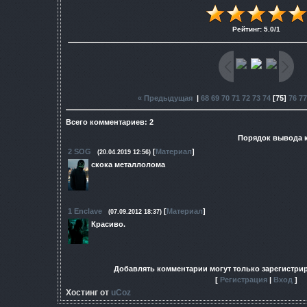
Рейтинг
:
5.0
/
1
« Предыдущая
|
68
69
70
71
72
73
74
[
75
]
76
77
Всего комментариев
:
2
Порядок вывода 
2
SOG
[
Материал
]
(20.04.2019 12:56)
скока металлолома
1
Enclave
[
Материал
]
(07.09.2012 18:37)
Красиво.
Добавлять комментарии могут только зарегистри
[
Регистрация
|
Вход
]
Хостинг от
uCoz