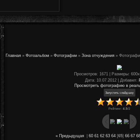
Главная
»
Фотоальбом
»
Фотографии
»
Зона отчуждения
» Фотографи
Просмотров
: 1671 |
Размеры
: 600
Дата
: 10.07.2012 |
Добавил
:
Просмотреть фотографию в реал
Рейтинг
:
4.5
/
2
« Предыдущая
|
60
61
62
63
64
[
65
]
66
67
6