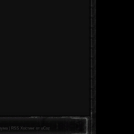
рума
|
RSS
Хостинг от
uCoz