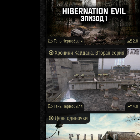
Тень Чернобыля
2.8
Хроники Кайдана. Вторая серия
Тень Чернобыля
4.0
День одиночки