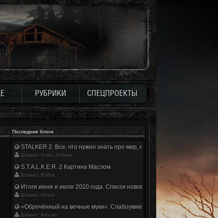
Е
РУБРИКИ
СПЕЦПРОЕКТЫ
Последние блоги
STALKER 2. Все, что нужно знать про мир, геймплей и сюжет | Разбор
Добавил: Drone_Ambient
S.T.A.L.K.E.R. 2 Картина Маслом
Добавил: RuWar
Итоги июня и июля 2020 года. Список нововведений
Добавил: Winsor
«Обречённый на вечные муки». Слабоумие и отвага
Добавил: Kanzaki