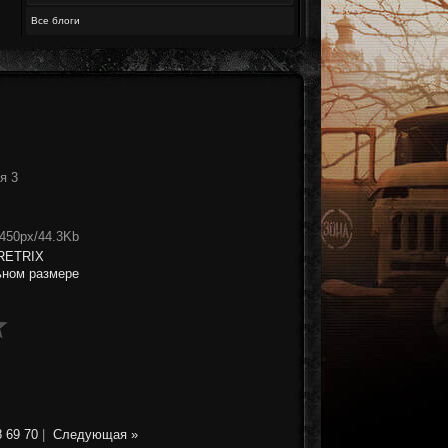
Все блоги
я 3
x450px/44.3Kb
RETRIX
ьном размере
8
69
70
|
Следующая »