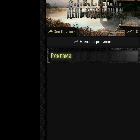
Зов Припяти
1.6
Больше релизов
Реклама