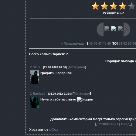
Рейтинг
:
4.0
/
2
« Предыдущая
|
45
46
47
48
49
[
50
]
51
52
53
54
Всего комментариев
:
2
Порядок вывода 
2
SOG
[
Материал
]
(25.06.2020 20:30)
графити наверное
1
Enclave
[
Материал
]
(04.09.2012 21:54)
Нечего себе за статуе
Добавлять комментарии могут только зарегистри
[
Регистрация
|
Вход
]
Хостинг от
uCoz